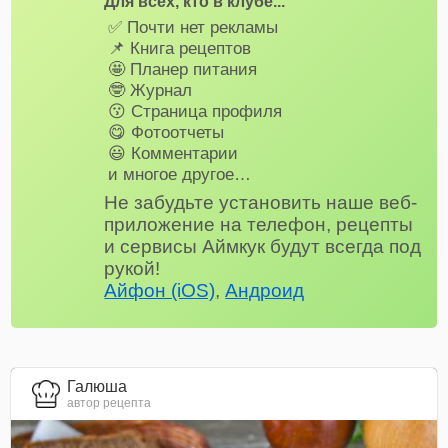
Для всех, кто в клубе...
✅ Почти нет рекламы
📌 Книга рецептов
🤩 Планер питания
🤓 Журнал
😗 Страница профиля
😋 Фотоотчеты
😃 Комментарии
и многое другое…
Не забудьте установить наше веб-
приложение на телефон, рецепты
и сервисы Аймкук будут всегда под
рукой!
Айфон (iOS)
,
Андроид
Галюша
автор рецепта