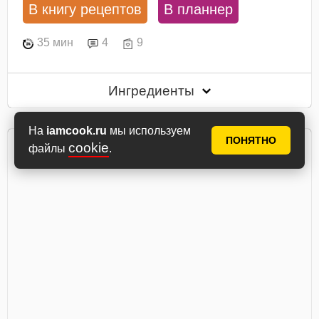
В книгу рецептов
В планнер
35 мин
4
9
Ингредиенты
На
iamcook.ru
мы используем
ПОНЯТНО
cookie
файлы
.