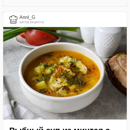
AnnI_G
автор рецепта