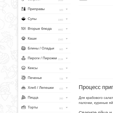
1456
Приправы
320
Супы
1083
Вторые блюда
4682
Каши
1543
Блины / Оладьи
965
Пироги / Пирожки
2134
Кексы
563
Печенье
728
Процесс при
Хлеб / Лепешки
433
Пицца
Для крабового сала
260
палочки, куриные яй
Торты
801
Сварите яйца и