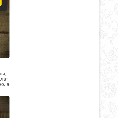
ни,
алат
о, а