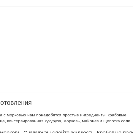
готовления
та с морковью нам понадобятся простые ингредиенты: крабовые
ца, консервированная кукуруза, морковь, майонез и щепотка соли.
 морковь. С кукурузы слейте жидкость. Крабовые пал