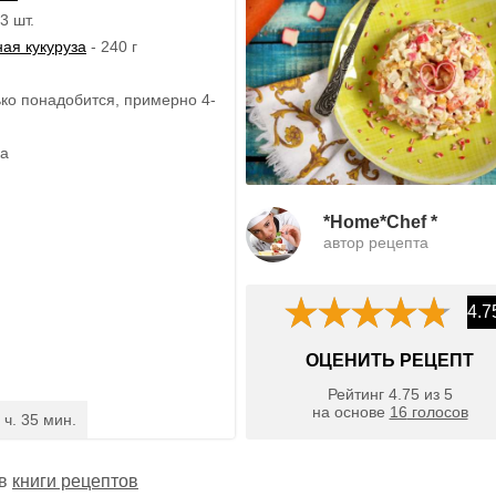
3 шт.
ая кукуруза
- 240 г
ько понадобится, примерно 4-
ка
*Home*Chef *
автор рецепта
4.7
ОЦЕНИТЬ РЕЦЕПТ
Рейтинг
4.75
из
5
на основе
16
голосов
 ч. 35 мин.
 в
книги рецептов