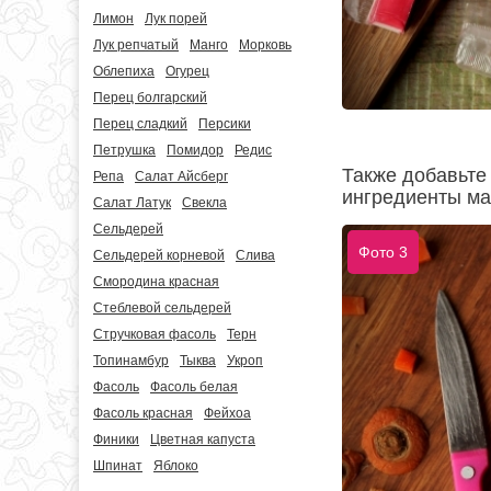
Лимон
Лук порей
Лук репчатый
Манго
Морковь
Облепиха
Огурец
Перец болгарский
Перец сладкий
Персики
Петрушка
Помидор
Редис
Также добавьте
Репа
Салат Айсберг
ингредиенты ма
Салат Латук
Свекла
Сельдерей
Фото 3
Сельдерей корневой
Слива
Смородина красная
Стеблевой сельдерей
Стручковая фасоль
Терн
Топинамбур
Тыква
Укроп
Фасоль
Фасоль белая
Фасоль красная
Фейхоа
Финики
Цветная капуста
Шпинат
Яблоко