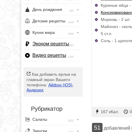
Куриные яйца - 
День рождения
385
Консервированн
Морковь - 2 шт.
Детские рецепты
1548
Майонез - скол
Кухни мира
5 ст.л.
1968
Соль - 1 щепот
Эконом рецепты
393
Видео рецепты
1396
Как добавить ярлык на
главный экран Вашего
телефона:
Айфон (iOS)
,
Андроид
Рубрикатор
167 кКал
0
Салаты
2955
51
добавлений
Закуски