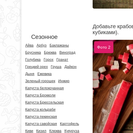
Добавьте крабо
кубиками).
Сезонное
Айва
Арбуз
Баклажаны
Фото 2
Брусника
Брюква
Виноград
Голубика
Горох
Гранат
Грецкий орех
Груша
Дайкон
Дыня
Ежевика
Зеленый горошек
Инжир
Капуста белокочанная
Капуста Брокколи
Капуста Брюссельская
Капуста кольраби
Капуста пекинская
Капуста савойская
Картофель
Киви
Кизил
Клюква
Кукуруза