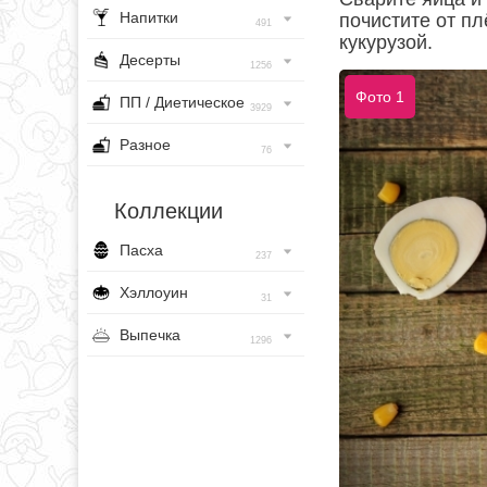
Напитки
почистите от пл
491
кукурузой.
Десерты
1256
Фото 1
ПП / Диетическое
3929
Разное
76
Коллекции
Пасха
237
Хэллоуин
31
Выпечка
1296