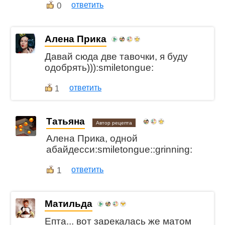
0
ответить
Алена Прика
Давай сюда две тавочки, я буду
одобрять))):smiletongue:
ответить
1
Татьяна
Автор рецепта
Алена Прика, одной
абайдесси:smiletongue::grinning:
1
ответить
Матильда
Епта... вот зарекалась же матом