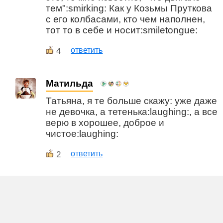
тем":smirking: Как у Козьмы Пруткова
с его колбасами, кто чем наполнен,
тот то в себе и носит:smiletongue:
4
ответить
Матильда
Татьяна, я те больше скажу: уже даже
не девочка, а тетенька:laughing:, а все
верю в хорошее, доброе и
чистое:laughing:
2
ответить