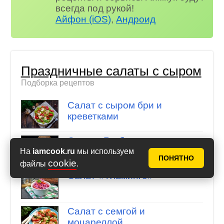
всегда под рукой!
Айфон (iOS)
,
Андроид
Праздничные салаты с сыром
Подборка рецептов
Салат с сыром бри и
креветками
Салат «Грибная поляна»
с ветчиной
На
iamcook.ru
мы используем
ПОНЯТНО
cookie
файлы
.
Салат «Фламинго»
Салат с семгой и
моцареллой