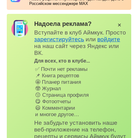
Российском мессенджере MAX
Надоела реклама?
✕
Вступайте в клуб Аймкук. Просто
зарегистируйтесь
или
войдите
на наш сайт через Яндекс или
ВК.
Для всех, кто в клубе...
✅ Почти нет рекламы
📌 Книга рецептов
🤩 Планер питания
🤓 Журнал
😗 Страница профиля
😋 Фотоотчеты
😃 Комментарии
и многое другое…
Не забудьте установить наше
веб-приложение на телефон,
рецепты и сервисы Аймкук будут