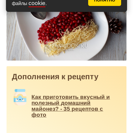
ПОНЯТНО
cookie
файлы
.
Дополнения к рецепту
Как приготовить вкусный и
полезный домашний
майонез? - 35 рецептов с
фото