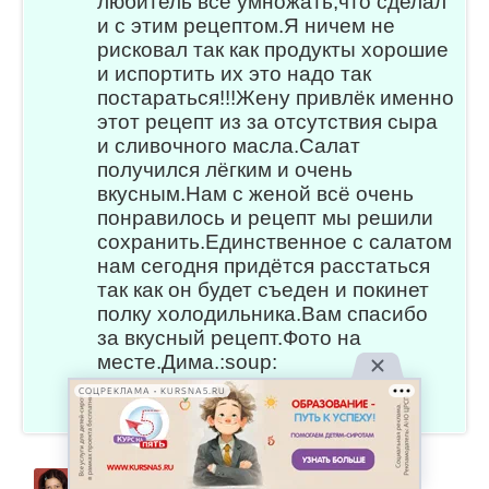
любитель всё умножать,что сделал
и с этим рецептом.Я ничем не
рисковал так как продукты хорошие
и испортить их это надо так
постараться!!!Жену привлёк именно
этот рецепт из за отсутствия сыра
и сливочного масла.Салат
получился лёгким и очень
вкусным.Нам с женой всё очень
понравилось и рецепт мы решили
сохранить.Единственное с салатом
нам сегодня придётся расстаться
так как он будет съеден и покинет
полку холодильника.Вам спасибо
за вкусный рецепт.Фото на
месте.Дима.:soup:
СОЦРЕКЛАМА • KURSNA5.RU
ответить
0
Ирина Шеви
Автор рецепта