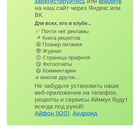
зарегистируйтесь
или
войдите
на наш сайт через Яндекс или
ВК.
Для всех, кто в клубе...
✅ Почти нет рекламы
📌 Книга рецептов
🤩 Планер питания
🤓 Журнал
😗 Страница профиля
😋 Фотоотчеты
😃 Комментарии
и многое другое…
Не забудьте установить наше
веб-приложение на телефон,
рецепты и сервисы Аймкук будут
всегда под рукой!
Айфон (iOS)
,
Андроид