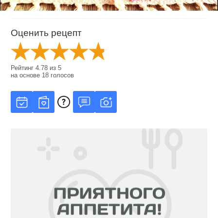
Оценить рецепт
Рейтинг
4.78
из
5
на основе
18
голосов