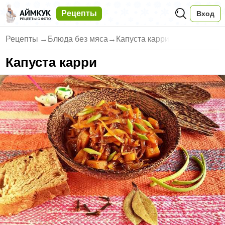
Рецепты
Вход
Рецепты
→
Блюда без мяса
→
Капуста карри
Капуста карри