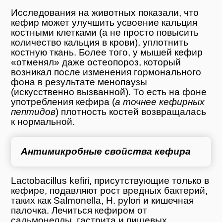
Исследования на животных показали, что
кефир может улучшить усвоение кальция
костными клетками (а не просто повысить
количество кальция в крови), уплотнить
костную ткань. Более того, у мышей кефир
«отменял» даже остеопороз, который
возникал после изменения гормонального
фона в результате менопаузы
(искусственно вызванной). То есть на фоне
употребления кефира (
а точнее кефирных
пептидов
) плотность костей возвращалась
к нормальной.
Антимикробные свойства кефира
Lactobacillus kefiri, присутствующие только в
кефире, подавляют рост вредных бактерий,
таких как Salmonella, H. pylori и кишечная
палочка. Лечиться кефиром от
сальмонеллы, гастрита и пищевых