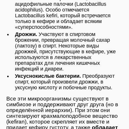
ацидофильные палочки (Lactobacillus
acidophilus). Особо отмечается
Lactobacillus kefiri, который встречается
только в кефире и обладает всяким
«суперспособностями».
Дрожжи.
Участвуют в спиртовом
брожении, превращая молочный сахар
(лактозу) в спирт. Некоторые виды
дрожжей, присутствующие в кефире, уже
используются в лекарственных
препаратах для лечения кишечных
инфекций и диареи.
Уксуснокислые бактерии.
Преобразуют
спирт, который произвели дрожжи, в
уксусную кислоту и побочные продукты.
Все эти микроорганизмы существуют в
симбиозе и поддерживают друг друга (но в
определённой иерархии). При этом они
синтезируют крахмалоподобное вещество
(kefiran), которое скрепляет их вместе и
придает кефиру густоту, а также
обладает