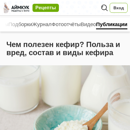
Рецепты
Вход
пты
Подборки
Журнал
Фотоотчёты
Видео
Публикации
Чем полезен кефир? Польза и
вред, состав и виды кефира