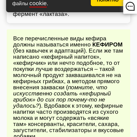
ПОНЯТНО
классического напитка, только на
cookie
файлы
.
определенном этапе в него вводится
фермент «лактаза».
Все перечисленные виды кефира
должны называться именно
КЕФИРОМ
(без кавычек и адаптаций). Если же там
написано «кефирный напиток»,
«кефирчик» или нечто подобное, то от
покупки лучше воздержаться – такой
молочный продукт заквашивался не на
кефирных грибках, а методом прямого
внесения закваски (
помните, что
искусственно создать «кефирный
грибок» до сих пор почему-то не
удалось?
). Вдобавок к этому, кефирные
напитки часто производятся из сухого
молока и могут содержать «всякие
там» консерванты, красители, сахара,
загустители, стабилизаторы и вкусовые
добавки.