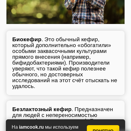
Биокефир
. Это обычный кефир,
который дополнительно «обогатили»
особыми заквасочными культурами
прямого внесения (например,
бифидобактериями). Производители
уверяют, что такой кефир полезнее
обычного, но достоверных
исследований на этот счёт отыскать не
удалось.
Безлактозный кефир
. Предназначен
для людей с непереносимостью
лактозы (молочного сахара). Его
производство почти не отличается от
На
iamcook.ru
мы используем