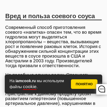
Вред и польза соевого соуса
Современный способ приготовления
соевого «напитка» опасен тем, что во время
гидролиза могут выделяться
хлоропропанолы – вещества, вызывающие
рост и появление раковых клеток. История с
обнаружением сильной концентрации этих
веществ в соусе произошла в США и
Австралии в 2003 году. Производителей
тогда призвали к ответственности.
Но подобные случаи редки. Опасность
чрезмерного употребления соевого соуса
На
iamcook.ru
мы используем
кроется совсем в ином…
ПОНЯТНО
cookie
файлы
.
Пристрастие к данному продукту грозят
развитием гипертензии (повышенное
артериальное давление), нарушениями в