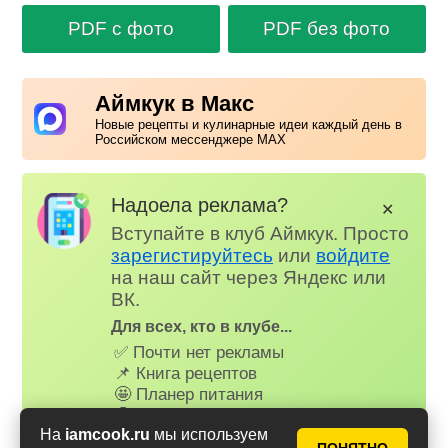
PDF с фото
PDF без фото
Аймкук в Макс
Новые рецепты и кулинарные идеи каждый день в
Российском мессенджере MAX
Надоела реклама?
✕
Вступайте в клуб Аймкук. Просто
зарегистируйтесь
или
войдите
на наш сайт через Яндекс или
ВК.
Для всех, кто в клубе...
✅ Почти нет рекламы
📌 Книга рецептов
🤩 Планер питания
🤓 Журнал
😗 Страница профиля
На
iamcook.ru
мы используем