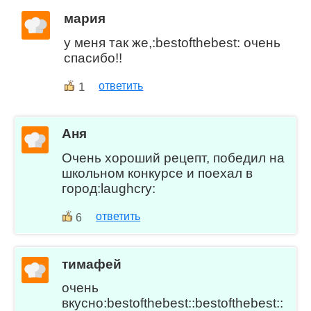
мария
у меня так же,:bestofthebest: очень
спасибо!!
1
ответить
Аня
Очень хороший рецепт, победил на
школьном конкурсе и поехал в
город:laughcry:
ответить
6
тимафей
очень
вкусно:bestofthebest::bestofthebest::