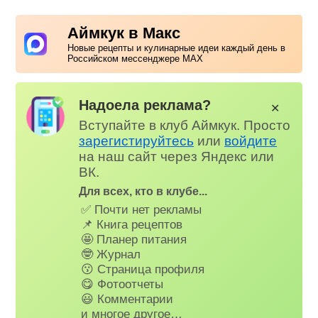
Аймкук в Макс
Новые рецепты и кулинарные идеи каждый день в
Российском мессенджере MAX
Надоела реклама?
✕
Вступайте в клуб Аймкук. Просто
зарегистируйтесь
или
войдите
на наш сайт через Яндекс или
ВК.
Для всех, кто в клубе...
✅ Почти нет рекламы
📌 Книга рецептов
🤩 Планер питания
🤓 Журнал
😗 Страница профиля
😋 Фотоотчеты
😃 Комментарии
и многое другое…