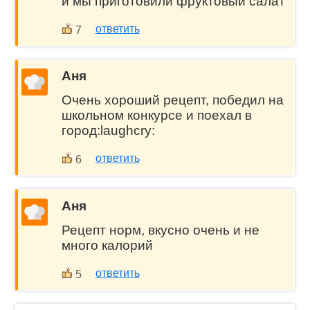
и мы приготовили фруктовый салат
ответить
7
Аня
Очень хороший рецепт, победил на
школьном конкурсе и поехал в
город:laughcry:
ответить
6
Аня
Рецепт норм, вкусно очень и не
много калорий
ответить
5