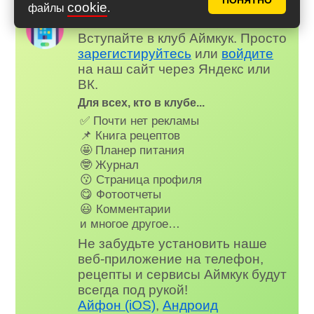
ПОНЯТНО
cookie
файлы
.
Надоела реклама?
✕
Вступайте в клуб Аймкук. Просто
зарегистируйтесь
или
войдите
на наш сайт через Яндекс или
ВК.
Для всех, кто в клубе...
✅ Почти нет рекламы
📌 Книга рецептов
🤩 Планер питания
🤓 Журнал
😗 Страница профиля
😋 Фотоотчеты
😃 Комментарии
и многое другое…
Не забудьте установить наше
веб-приложение на телефон,
рецепты и сервисы Аймкук будут
всегда под рукой!
Айфон (iOS)
,
Андроид