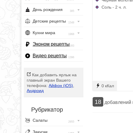
Соль - 2 ч. л.
День рождения
385
Детские рецепты
1548
Кухни мира
1968
Эконом рецепты
393
Видео рецепты
1396
Как добавить ярлык на
главный экран Вашего
телефона:
Айфон (iOS)
,
0 кКал
Андроид
18
добавлений
Рубрикатор
Салаты
2955
Закуски