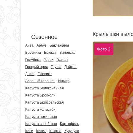
Крылышки вылож
Сезонное
Айва
Арбуз
Баклажаны
Фото 2
Брусника
Брюква
Виноград
Голубика
Горох
Гранат
Грецкий орех
Груша
Дайкон
Дыня
Ежевика
Зеленый горошек
Инжир
Капуста белокочанная
Капуста Брокколи
Капуста Брюссельская
Капуста кольраби
Капуста пекинская
Капуста савойская
Картофель
Киви
Кизил
Клюква
Кукуруза