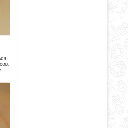
ься
сов,
е