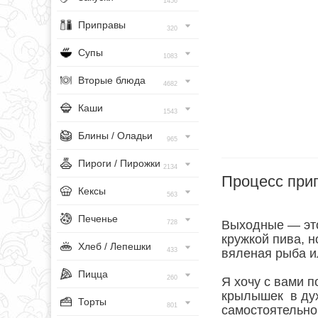
1456
Приправы
320
Супы
1083
Вторые блюда
4682
Каши
1543
Блины / Оладьи
965
Пироги / Пирожки
2134
Процесс при
Кексы
563
Печенье
Выходные — это
728
кружкой пива, н
Хлеб / Лепешки
433
вяленая рыба и
Пицца
260
Я хочу с вами 
крылышек в дух
Торты
801
самостоятельно