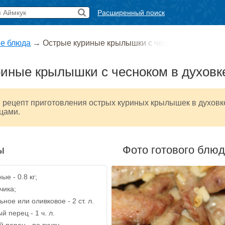
Расширенный поиск
е блюда
→
Острые куриные крылышки с чесн
иные крылышки с чесноком в духовк
 рецепт приготовления острых куриных крылышек в духовк
цами.
ы
Фото готового блю
ые - 0.8 кг;
чика;
ное или оливковое - 2 ст. л.
 перец - 1 ч. л.
 перец - по вкусу