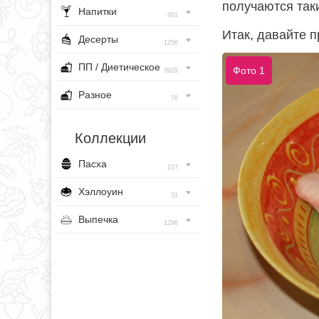
получаются так
Напитки
491
Итак, давайте п
Десерты
1256
ПП / Диетическое
Фото 1
3929
Разное
76
Коллекции
Пасха
237
Хэллоуин
31
Выпечка
1296