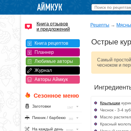
Книга отзывов
Рецепты
→
Мясны
и предложений
Острые кур
Книга рецептов
Планнер
Самый простой
Любимые авторы
чесноком и пер
Журнал
Авторы Аймкук
Ингредиент
Сезонное меню
Крылышки
курин
Заготовки
1347
Чеснок - 3-4 зуб
Масло раститель
Пикник / барбекю
293
Красный молотый
На каждый день
Черный молотый
20160