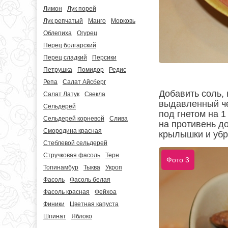
Лимон
Лук порей
Лук репчатый
Манго
Морковь
Облепиха
Огурец
Перец болгарский
Перец сладкий
Персики
Петрушка
Помидор
Редис
Репа
Салат Айсберг
Добавить соль,
Салат Латук
Свекла
выдавленный че
Сельдерей
под гнетом на 1
Сельдерей корневой
Слива
на противень д
Смородина красная
крылышки и убра
Стеблевой сельдерей
Стручковая фасоль
Терн
Фото 3
Топинамбур
Тыква
Укроп
Фасоль
Фасоль белая
Фасоль красная
Фейхоа
Финики
Цветная капуста
Шпинат
Яблоко