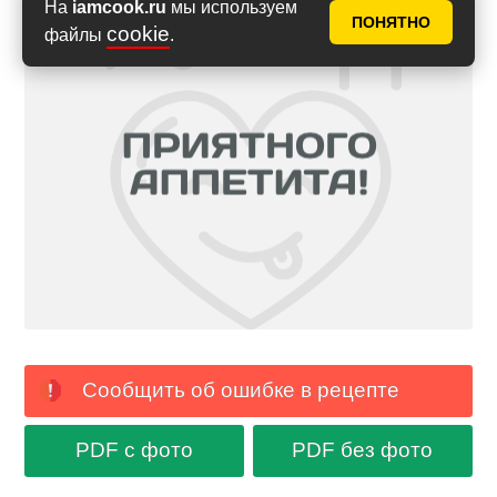
На
iamcook.ru
мы используем
ПОНЯТНО
cookie
файлы
.
Сообщить об ошибке в рецепте
PDF с фото
PDF без фото