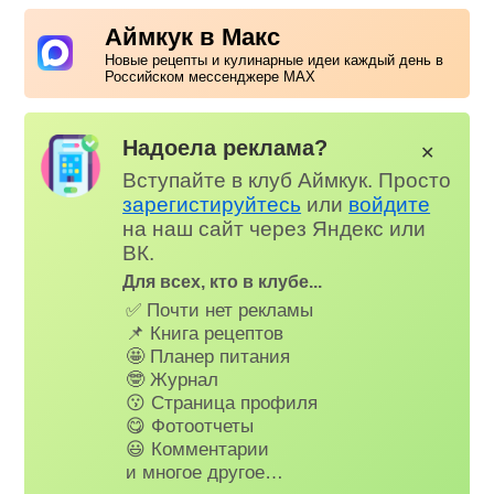
Аймкук в Макс
Новые рецепты и кулинарные идеи каждый день в
Российском мессенджере MAX
Надоела реклама?
✕
Вступайте в клуб Аймкук. Просто
зарегистируйтесь
или
войдите
на наш сайт через Яндекс или
ВК.
Для всех, кто в клубе...
✅ Почти нет рекламы
📌 Книга рецептов
🤩 Планер питания
🤓 Журнал
😗 Страница профиля
😋 Фотоотчеты
😃 Комментарии
и многое другое…