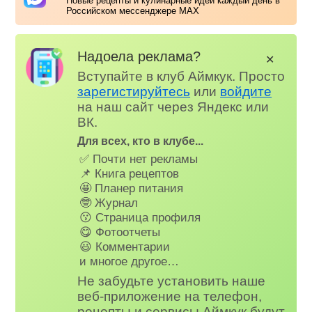
Новые рецепты и кулинарные идеи каждый день в
Российском мессенджере MAX
Надоела реклама?
✕
Вступайте в клуб Аймкук. Просто
зарегистируйтесь
или
войдите
на наш сайт через Яндекс или
ВК.
Для всех, кто в клубе...
✅ Почти нет рекламы
📌 Книга рецептов
🤩 Планер питания
🤓 Журнал
😗 Страница профиля
😋 Фотоотчеты
😃 Комментарии
и многое другое…
Не забудьте установить наше
веб-приложение на телефон,
рецепты и сервисы Аймкук будут