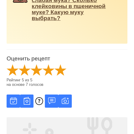
слабая мука? Сколько
клейковины в пшеничной
муке? Какую муку
выбрать?
Оценить рецепт
Рейтинг
5
из
5
на основе
7
голосов