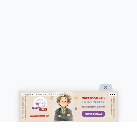
СОЦРЕКЛАМА • KURSNA5.RU