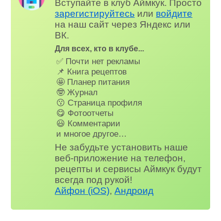
Вступайте в клуб Аймкук. Просто
зарегистируйтесь
или
войдите
на наш сайт через Яндекс или
ВК.
Для всех, кто в клубе...
✅ Почти нет рекламы
📌 Книга рецептов
🤩 Планер питания
🤓 Журнал
😗 Страница профиля
😋 Фотоотчеты
😃 Комментарии
и многое другое…
Не забудьте установить наше
веб-приложение на телефон,
рецепты и сервисы Аймкук будут
всегда под рукой!
Айфон (iOS)
,
Андроид