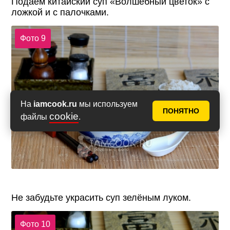
Подаём китайский суп «Волшебный цветок» с
ложкой и с палочками.
Фото 9
На
iamcook.ru
мы используем
ПОНЯТНО
cookie
файлы
.
Не забудьте украсить суп зелёным луком.
Фото 10