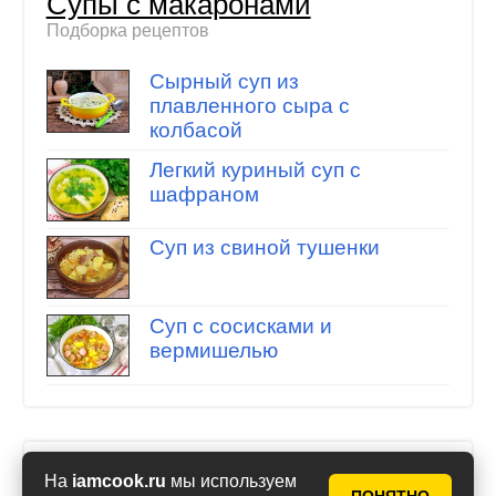
Супы с макаронами
Подборка рецептов
Сырный суп из
плавленного сыра с
колбасой
Легкий куриный суп с
шафраном
Суп из свиной тушенки
Суп с сосисками и
вермишелью
Супы с вермишелью
На
iamcook.ru
мы используем