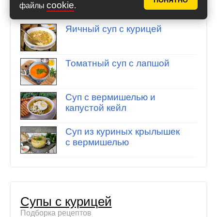
ПОНЯТНО
cookie
файлы
.
Подборка рецептов
Яичный суп с курицей
Томатный суп с лапшой
Суп с вермишелью и
капустой кейл
Суп из куриных крылышек
с вермишелью
Супы с курицей
Подборка рецептов