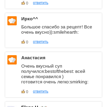
ответить
0
Ирко^^
Большое спасибо за рецепт! Все
очень вкусно)):smilehearth:
ответить
0
Анастасия
Очень вкусный суп
получился:bestofthebest: всей
семье понравился )
готовится очень легко:smirking:
ответить
0