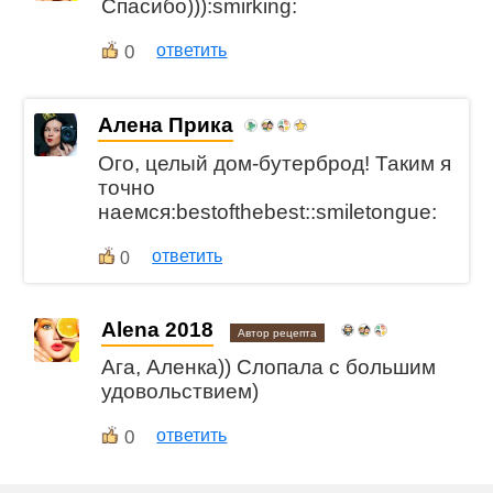
Спасибо))):smirking:
0
ответить
Алена Прика
Ого, целый дом-бутерброд! Таким я
точно
наемся:bestofthebest::smiletongue:
ответить
0
Alena 2018
Автор рецепта
Ага, Аленка)) Слопала с большим
удовольствием)
0
ответить