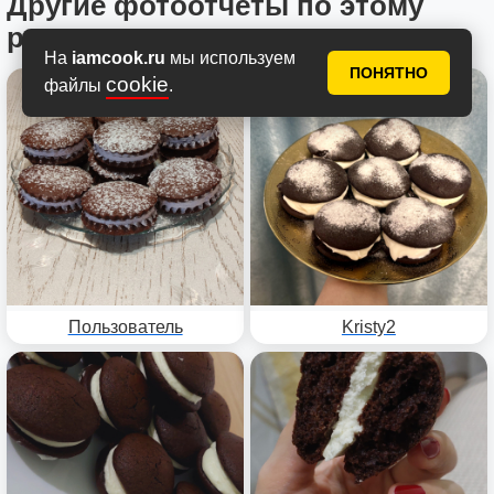
Другие фотоотчеты по этому
рецепту
На
iamcook.ru
мы используем
ПОНЯТНО
cookie
файлы
.
Пользователь
Kristy2