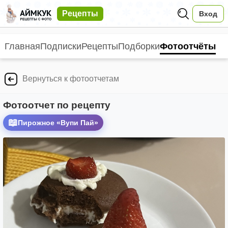
Рецепты
Вход
Главная
Подписки
Рецепты
Подборки
Фотоотчёты
Вернуться к фотоотчетам
Фотоотчет по рецепту
📖
Пирожное «Вупи Пай»