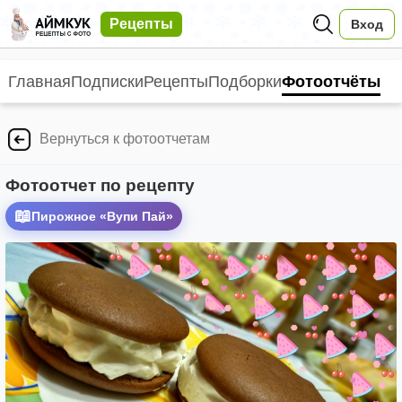
Рецепты
Вход
Главная
Подписки
Рецепты
Подборки
Фотоотчёты
Вернуться к фотоотчетам
Фотоотчет по рецепту
📖
Пирожное «Вупи Пай»