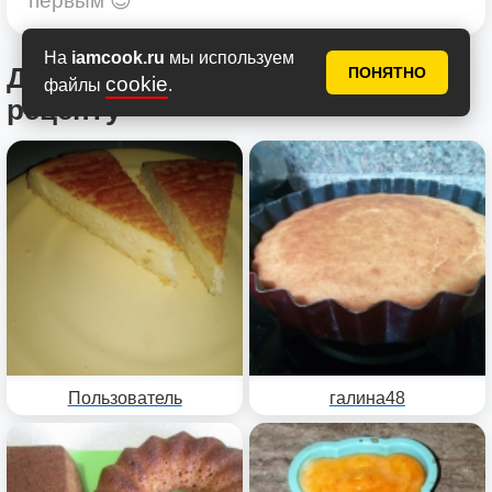
первым 😍
На
iamcook.ru
мы используем
Другие фотоотчеты по этому
ПОНЯТНО
cookie
файлы
.
рецепту
Пользователь
галина48