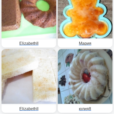
ElizabethII
Мария
ElizabethII
юлия8