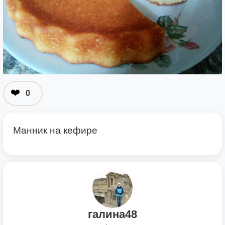
❤️
0
Манник на кефире
галина48