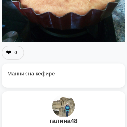
❤️
0
Манник на кефире
галина48