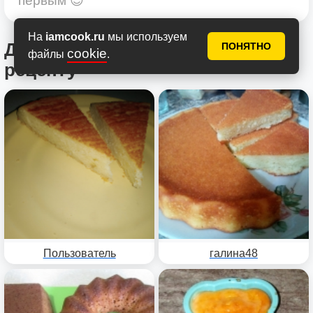
первым 😍
На
iamcook.ru
мы используем
Другие фотоотчеты по этому
ПОНЯТНО
cookie
файлы
.
рецепту
Пользователь
галина48