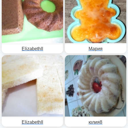
ElizabethII
Мария
ElizabethII
юлия8