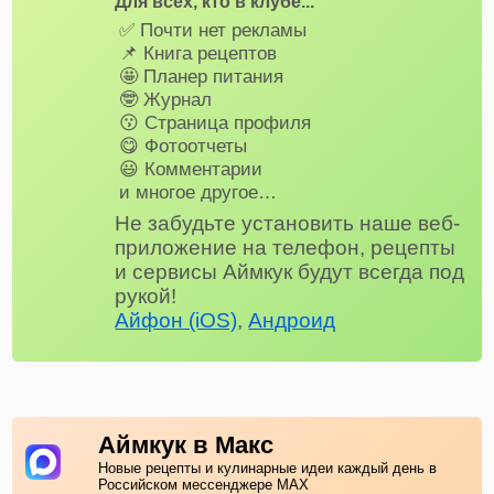
Для всех, кто в клубе...
✅ Почти нет рекламы
📌 Книга рецептов
🤩 Планер питания
🤓 Журнал
😗 Страница профиля
😋 Фотоотчеты
😃 Комментарии
и многое другое…
Не забудьте установить наше веб-
приложение на телефон, рецепты
и сервисы Аймкук будут всегда под
рукой!
Айфон (iOS)
,
Андроид
Аймкук в Макс
Новые рецепты и кулинарные идеи каждый день в
Российском мессенджере MAX