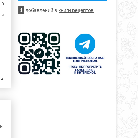
лю
й
1
добавлений в
книги рецептов
бы
на
ты