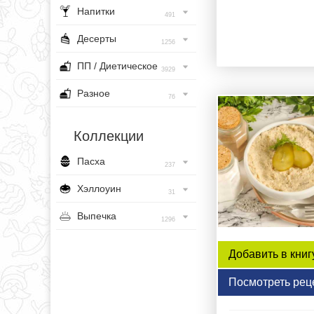
Напитки
491
Десерты
1256
ПП / Диетическое
3929
Разное
76
Коллекции
Пасха
237
Хэллоуин
31
Выпечка
1296
Добавить в книг
Посмотреть рец