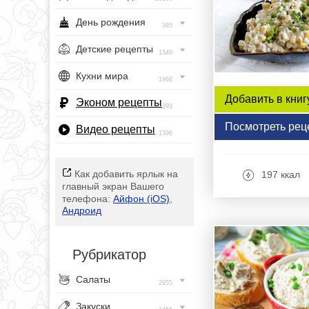
День рождения
385
Детские рецепты
1548
Кухни мира
1968
Добавить в книг
Эконом рецепты
393
Посмотреть рец
Видео рецепты
1396
Как добавить ярлык на
197 ккал
главный экран Вашего
телефона:
Айфон (iOS)
,
Андроид
Рубрикатор
Салаты
2955
Закуски