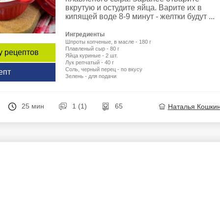
вкрутую и остудите яйца. Варите их в
кипящей воде 8-9 минут - желтки будут ...
Ингредиенты
Шпроты копченые, в масле - 180 г
Плавленый сыр - 80 г
у рецептов
Яйца куриные - 2 шт.
Лук репчатый - 40 г
Соль, черный перец - по вкусу
епт
Зелень - для подачи
25 мин
1 (1)
65
Наталья Кошки