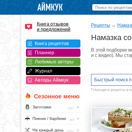
Книга отзывов
Рецепты
→
Намазк
и предложений
Намазка со
Книга рецептов
В этой подборке м
Планнер
и с видео). Мы ст
Любимые авторы
Журнал
Авторы Аймкук
*
Находите рецепты в по
Сезонное меню
Заготовки
1347
Пикник / барбекю
293
На каждый день
20160