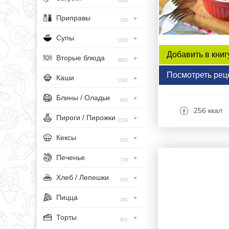
1456
Приправы
320
Супы
1083
Добавить в книг
Вторые блюда
4682
Посмотреть рец
Каши
1543
Блины / Оладьи
965
256 ккал
Пироги / Пирожки
2134
Кексы
563
Печенье
728
Хлеб / Лепешки
433
Пицца
260
Торты
801