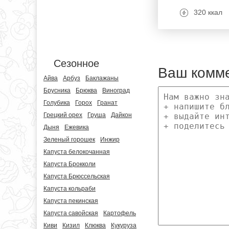
320 ккал
Сезонное
Ваш комм
Айва
Арбуз
Баклажаны
Брусника
Брюква
Виноград
Голубика
Горох
Гранат
Грецкий орех
Груша
Дайкон
Дыня
Ежевика
Зеленый горошек
Инжир
Капуста белокочанная
Капуста Брокколи
Капуста Брюссельская
Капуста кольраби
Капуста пекинская
Капуста савойская
Картофель
Киви
Кизил
Клюква
Кукуруза