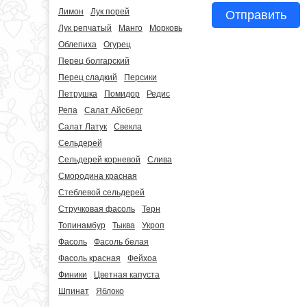
Лимон
Лук порей
Отправить
Лук репчатый
Манго
Морковь
Облепиха
Огурец
Перец болгарский
Перец сладкий
Персики
Петрушка
Помидор
Редис
Репа
Салат Айсберг
Салат Латук
Свекла
Сельдерей
Сельдерей корневой
Слива
Смородина красная
Стеблевой сельдерей
Стручковая фасоль
Терн
Топинамбур
Тыква
Укроп
Фасоль
Фасоль белая
Фасоль красная
Фейхоа
Финики
Цветная капуста
Шпинат
Яблоко