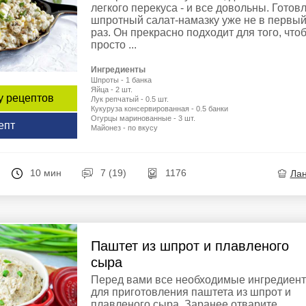
легкого перекуса - и все довольны. Готов
шпротный салат-намазку уже не в первы
раз. Он прекрасно подходит для того, что
просто ...
Ингредиенты
Шпроты - 1 банка
Яйца - 2 шт.
у рецептов
Лук репчатый - 0.5 шт.
Кукуруза консервированная - 0.5 банки
Огурцы маринованные - 3 шт.
епт
Майонез - по вкусу
10 мин
7 (19)
1176
Ла
Паштет из шпрот и плавленого
сыра
Перед вами все необходимые ингредиен
для приготовления паштета из шпрот и
плавленого сыра. Заранее отварите