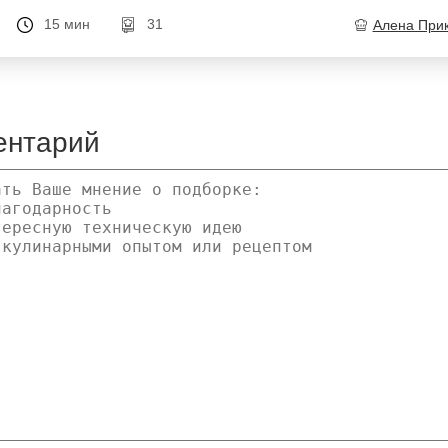
15 мин
31
Алена При
ентарий