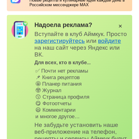
Новые рецепты и кулинарные идеи каждый день в
Российском мессенджере MAX
Надоела реклама?
✕
Вступайте в клуб Аймкук. Просто
зарегистируйтесь
или
войдите
на наш сайт через Яндекс или
ВК.
Для всех, кто в клубе...
✅ Почти нет рекламы
📌 Книга рецептов
🤩 Планер питания
🤓 Журнал
😗 Страница профиля
😋 Фотоотчеты
😃 Комментарии
и многое другое…
Не забудьте установить наше
веб-приложение на телефон,
рецепты и сервисы Аймкук будут