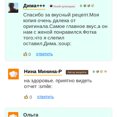
Дима+++
Гений кулинарии
Спасибо за вкусный рецепт.Моя
копия очень далека от
оригинала.Самое главное вкус,а он
нам с женой понравился.Фотка
того,что я слепил
оставил.Дима.:soup:
ответить
0
Нина Минина-Р
Автор рецепта
на здоровье. приятно видеть
отчет :smile:
0
ответить
Ольга