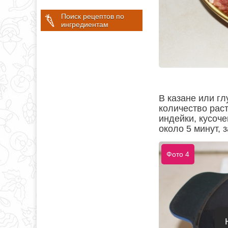
Поиск рецептов по
ингредиентам
В казане или г
количество рас
индейки, кусоче
около 5 минут, 
Фото 4