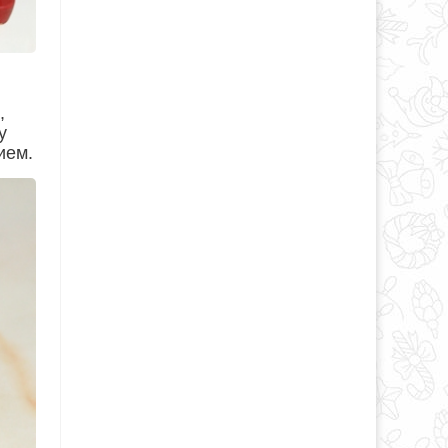
,
у
ием.