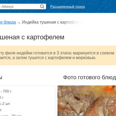
Расширенный поиск
е блюда
→
Индейка тушеная с картофелем
ушеная с картофелем
ту филе индейки готовится в 3 этапа: маринуется в соевом
ается, а затем тушится с картофелем и морковью.
ы
Фото готового блю
- 700 г
 г
1-2 шт.
т.
ьное - 70 мл.