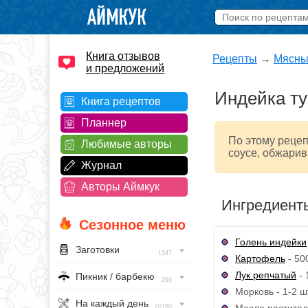
Книга отзывов
Рецепты
→
Мясны
и предложений
Индейка т
Книга рецептов
Планнер
По этому рецеп
Любимые авторы
соусе, обжарив
Журнал
Авторы Аймкук
Ингредиент
Сезонное меню
Голень индейки
Заготовки
1347
Картофель
- 500
Лук репчатый
- 
Пикник / барбекю
293
Морковь - 1-2 ш
На каждый день
Масло растител
20160