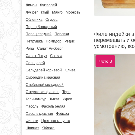
Лимон
Лук порей
Лук репчатый
Манго
Морковь
Облепиха
Огурец
Перец болгарский
Филе индейки в
Перец сладкий
Персики
перемешать и о
Петрушка
Помидор
Редис
усмотрению, ко
Репа
Салат Айсберг
Салат Латук
Свекла
Фото 3
Сельдерей
Сельдерей корневой
Слива
Смородина красная
Стеблевой сельдерей
Стручковая фасоль
Терн
Топинамбур
Тыква
Укроп
Фасоль
Фасоль белая
Фасоль красная
Фейхоа
Финики
Цветная капуста
Шпинат
Яблоко