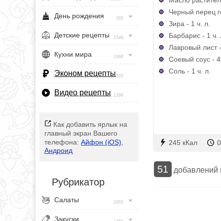
Черный перец г
День рождения
385
Зира - 1 ч. л.
Детские рецепты
Барбарис - 1 ч. 
1548
Лавровый лист -
Кухни мира
1968
Соевый соус - 4
Соль - 1 ч. л.
Эконом рецепты
393
Видео рецепты
1396
Как добавить ярлык на
главный экран Вашего
телефона:
Айфон (iOS)
,
245 кКал
0
Андроид
51
добавлений
Рубрикатор
Салаты
2955
Закуски