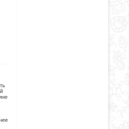
ть
ей
ине
 нее