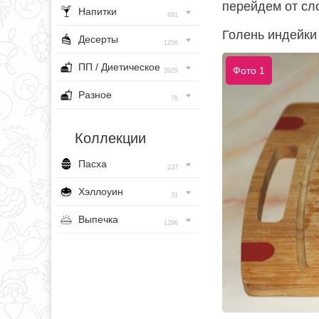
перейдем от сло
Напитки
491
Голень индейки
Десерты
1256
ПП / Диетическое
Фото 1
3929
Разное
76
Коллекции
Пасха
237
Хэллоуин
31
Выпечка
1296