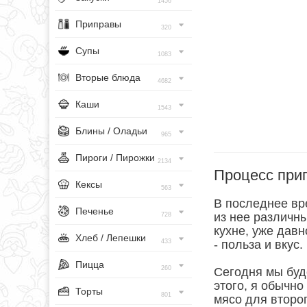
1456
Приправы
320
Супы
1083
Вторые блюда
4682
Каши
1543
Блины / Оладьи
965
Пироги / Пирожки
2134
Процесс при
Кексы
563
В последнее вр
Печенье
из нее различн
728
кухне, уже давн
Хлеб / Лепешки
433
- польза и вкус.
Пицца
260
Сегодня мы буд
этого, я обычно
Торты
801
мясо для второг