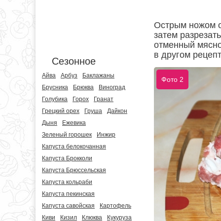
Острым ножом от
затем разрезать
отменный мясно
в другом рецепт
Сезонное
Айва
Арбуз
Баклажаны
Фото 2
Брусника
Брюква
Виноград
Голубика
Горох
Гранат
Грецкий орех
Груша
Дайкон
Дыня
Ежевика
Зеленый горошек
Инжир
Капуста белокочанная
Капуста Брокколи
Капуста Брюссельская
Капуста кольраби
Капуста пекинская
Капуста савойская
Картофель
Киви
Кизил
Клюква
Кукуруза