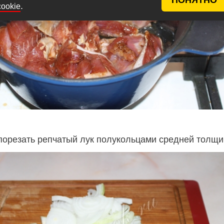
.
cookie
порезать репчатый лук полукольцами средней толщи