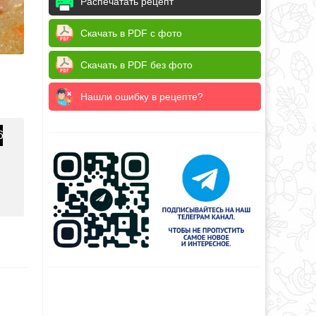
Распечатать рецепт
Скачать в PDF с фото
Скачать в PDF без фото
Нашли ошибку в рецепте?
6