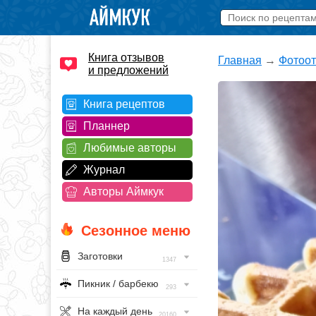
Книга отзывов
Главная
→
Фотоо
и предложений
Книга рецептов
Планнер
Любимые авторы
Журнал
Авторы Аймкук
Сезонное меню
Заготовки
1347
Пикник / барбекю
293
На каждый день
20160