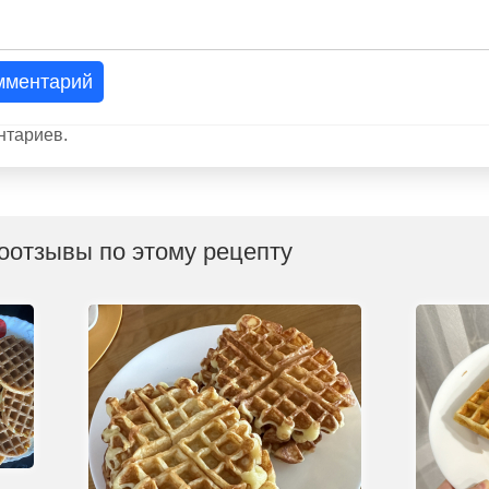
мментарий
нтариев.
оотзывы по этому рецепту