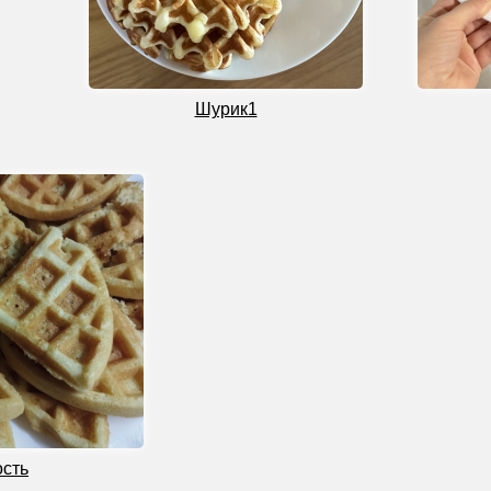
Шурик1
ость