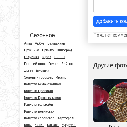
Добавить ко
Сезонное
Пока нет комме
Айва
Арбуз
Баклажаны
Брусника
Брюква
Виноград
Голубика
Горох
Гранат
Другие фот
Грецкий орех
Груша
Дайкон
Дыня
Ежевика
Зеленый горошек
Инжир
Капуста белокочанная
Капуста Брокколи
Капуста Брюссельская
Капуста кольраби
Капуста пекинская
Капуста савойская
Картофель
Киви
Кизил
Клюква
Кукуруза
Гость