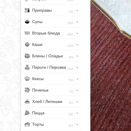
1456
Приправы
320
Супы
1083
Вторые блюда
4682
Каши
1543
Блины / Оладьи
965
Пироги / Пирожки
2134
Кексы
563
Печенье
728
Хлеб / Лепешки
433
Пицца
260
Торты
801