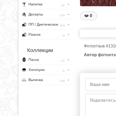
Напитки
491
Десерты
❤️
0
1256
ПП / Диетическое
3929
Разное
76
Фотоотзыв #131
Коллекции
Автор фотоотз
Пасха
237
Хэллоуин
31
Выпечка
1296