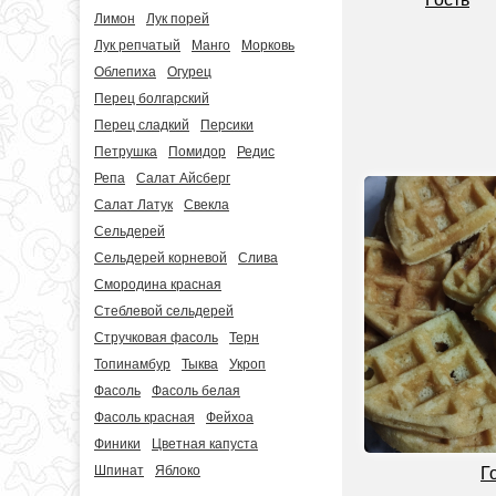
Лимон
Лук порей
Лук репчатый
Манго
Морковь
Облепиха
Огурец
Перец болгарский
Перец сладкий
Персики
Петрушка
Помидор
Редис
Репа
Салат Айсберг
Салат Латук
Свекла
Сельдерей
Сельдерей корневой
Слива
Смородина красная
Стеблевой сельдерей
Стручковая фасоль
Терн
Топинамбур
Тыква
Укроп
Фасоль
Фасоль белая
Фасоль красная
Фейхоа
Финики
Цветная капуста
Шпинат
Яблоко
Г