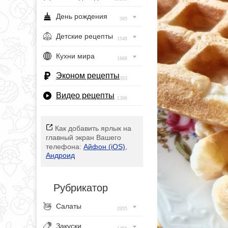
День рождения
385
Детские рецепты
1548
Кухни мира
1968
Эконом рецепты
393
Видео рецепты
1396
Как добавить ярлык на
главный экран Вашего
телефона:
Айфон (iOS)
,
Андроид
Рубрикатор
Салаты
2955
Закуски