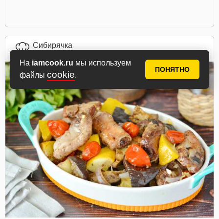
Сибирячка
автор рецепта
На
iamcook.ru
мы используем
ПОНЯТНО
cookie
файлы
.