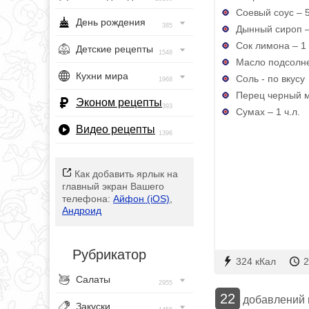
Соевый соус – 5
День рождения
385
Дынный сироп –
Сок лимона – 1 
Детские рецепты
1548
Масло подсолне
Кухни мира
Соль - по вкусу
1968
Перец черный м
Эконом рецепты
393
Сумах – 1 ч.л.
Видео рецепты
1396
Как добавить ярлык на
главный экран Вашего
телефона:
Айфон (iOS)
,
Андроид
Рубрикатор
324 кКал
2
Салаты
2955
22
добавлений
Закуски