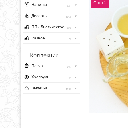
Фото 1
Напитки
491
Десерты
1256
ПП / Диетическое
3929
Разное
76
Коллекции
Пасха
237
Хэллоуин
31
Выпечка
1296