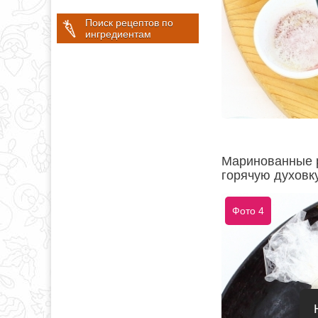
Поиск рецептов по
ингредиентам
Маринованные р
горячую духовку
Фото 4