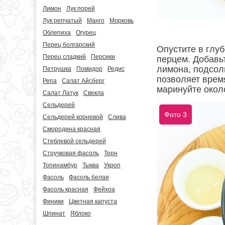
Лимон
Лук порей
Лук репчатый
Манго
Морковь
Облепиха
Огурец
Перец болгарский
Опустите в глу
Перец сладкий
Персики
перцем. Добавьт
лимона, подсол
Петрушка
Помидор
Редис
позволяет время
Репа
Салат Айсберг
маринуйте окол
Салат Латук
Свекла
Сельдерей
Фото 3
Сельдерей корневой
Слива
Смородина красная
Стеблевой сельдерей
Стручковая фасоль
Терн
Топинамбур
Тыква
Укроп
Фасоль
Фасоль белая
Фасоль красная
Фейхоа
Финики
Цветная капуста
Шпинат
Яблоко