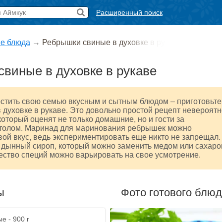
Расширенный поиск
е блюда
→
Ребрышки свиные в духовке в ру
виные в духовке в рукаве
остить свою семью вкусным и сытным блюдом – приготовьте
 духовке в рукаве. Это довольно простой рецепт невероятн
который оценят не только домашние, но и гости за
толом. Маринад для маринования ребрышек можно
вой вкус, ведь экспериментировать еще никто не запрещал.
 дынный сироп, который можно заменить медом или сахаро
ество специй можно варьировать на свое усмотрение.
ы
Фото готового блю
е - 900 г