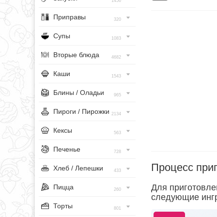
1456
Приправы
320
Супы
1083
Вторые блюда
4682
Каши
1543
Блины / Оладьи
965
Пироги / Пирожки
2134
Кексы
563
Печенье
728
Процесс при
Хлеб / Лепешки
433
Для приготовле
Пицца
260
следующие инг
Торты
801