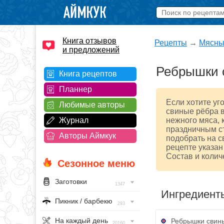
Книга отзывов
Рецепты
→
Мясны
и предложений
Ребрышки с
Книга рецептов
Планнер
Если хотите уг
Любимые авторы
свиные рёбра в
Журнал
нежного мяса, 
праздничным с
Авторы Аймкук
подобрать на с
рецепте указан
Состав и колич
Сезонное меню
Заготовки
1347
Ингредиент
Пикник / барбекю
293
На каждый день
Ребрышки свины
20160