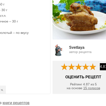
0 г
 30 г
ст.л.
чное – 30 г
олотый – по вкусу
Svetlaya
автор рецепта
4.8
ОЦЕНИТЬ РЕЦЕПТ
Рейтинг
4.87
из
5
на основе
15
голосов
 ч.
 в
книги рецептов