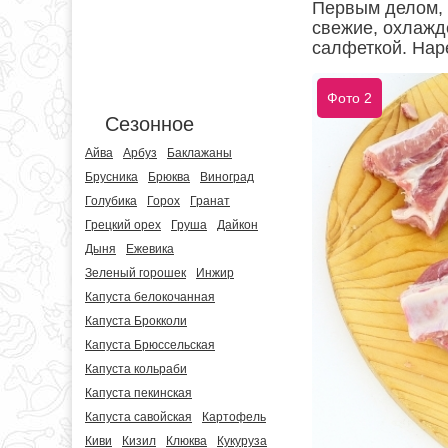
Первым делом, 
свежие, охлажд
салфеткой. Нар
Фото 2
Сезонное
Айва
Арбуз
Баклажаны
Брусника
Брюква
Виноград
Голубика
Горох
Гранат
Грецкий орех
Груша
Дайкон
Дыня
Ежевика
Зеленый горошек
Инжир
Капуста белокочанная
Капуста Брокколи
Капуста Брюссельская
Капуста кольраби
Капуста пекинская
Капуста савойская
Картофель
Киви
Кизил
Клюква
Кукуруза