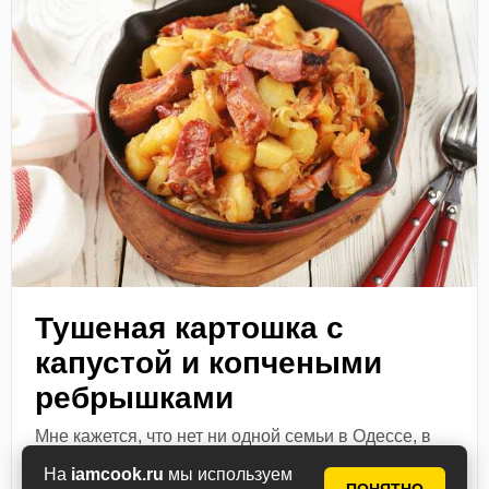
Тушеная картошка с
капустой и копчеными
ребрышками
Мне кажется, что нет ни одной семьи в Одессе, в
которой бы не любили и не готовили тушеную
На
iamcook.ru
мы используем
картошку с капустой и копчеными ребрышками.