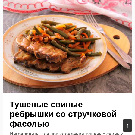
Тушеные свиные
ребрышки со стручковой
фасолью
↑
Ингредиенты для приготовления тушеных свиных