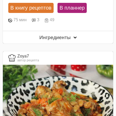
В книгу рецептов
В планнер
75 мин
3
49
Ингредиенты
Zoya7
автор рецепта