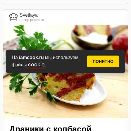
Svetlaya
автор рецепта
На
iamcook.ru
мы используем
ПОНЯТНО
cookie
файлы
.
Драники с колбасой