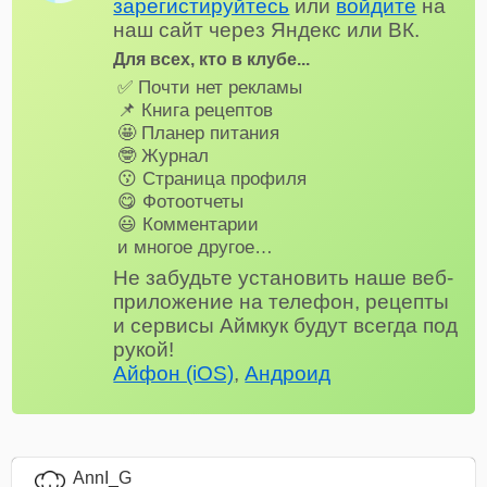
зарегистируйтесь
или
войдите
на
наш сайт через Яндекс или ВК.
Для всех, кто в клубе...
✅ Почти нет рекламы
📌 Книга рецептов
🤩 Планер питания
🤓 Журнал
😗 Страница профиля
😋 Фотоотчеты
😃 Комментарии
и многое другое…
Не забудьте установить наше веб-
приложение на телефон, рецепты
и сервисы Аймкук будут всегда под
рукой!
Айфон (iOS)
,
Андроид
AnnI_G