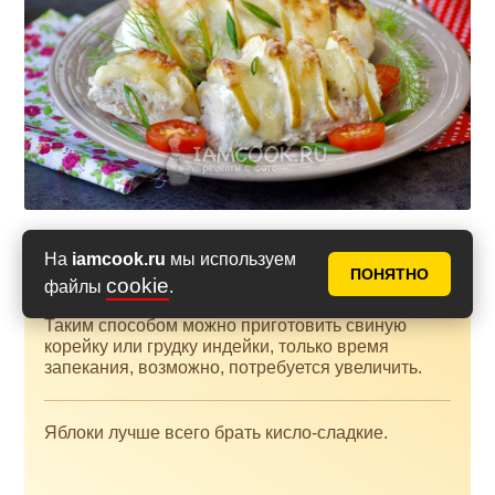
На
iamcook.ru
мы используем
Дополнения к рецепту
ПОНЯТНО
cookie
файлы
.
Таким способом можно приготовить свиную
корейку или грудку индейки, только время
запекания, возможно, потребуется увеличить.
Яблоки лучше всего брать кисло-сладкие.