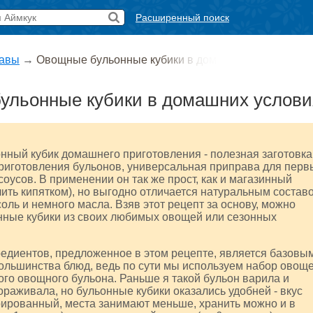
Расширенный поиск
авы
→
Овощные бульонные кубики в дом
ульонные кубики в домашних услови
ный кубик домашнего приготовления - полезная заготовка
риготовления бульонов, универсальная приправа для перв
соусов. В применении он так же прост, как и магазинный
лить кипятком), но выгодно отличается натуральным состав
соль и немного масла. Взяв этот рецепт за основу, можно
нные кубики из своих любимых овощей или сезонных
едиентов, предложенное в этом рецепте, является базовы
ольшинства блюд, ведь по сути мы используем набор овощ
ого овощного бульона. Раньше я такой бульон варила и
раживала, но бульонные кубики оказались удобней - вкус
рированный, места занимают меньше, хранить можно и в