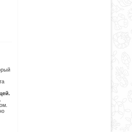
орый
та
щей.
,
ом.
но