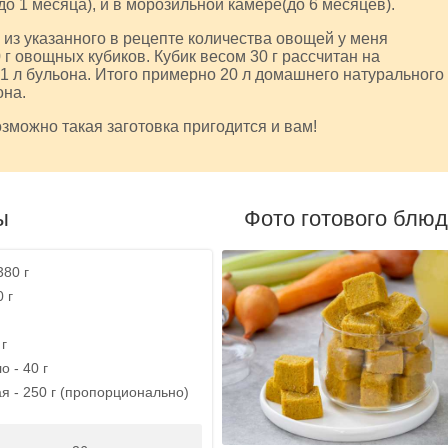
до 1 месяца), и в морозильной камере(до 6 месяцев).
 из указанного в рецепте количества овощей у меня
 г овощных кубиков. Кубик весом 30 г рассчитан на
1 л бульона. Итого примерно 20 л домашнего натурального
она.
зможно такая заготовка пригодится и вам!
ы
Фото готового блю
380 г
 г
 г
 - 40 г
я - 250 г (пропорционально)