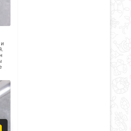
 и
й.
н
ы
е