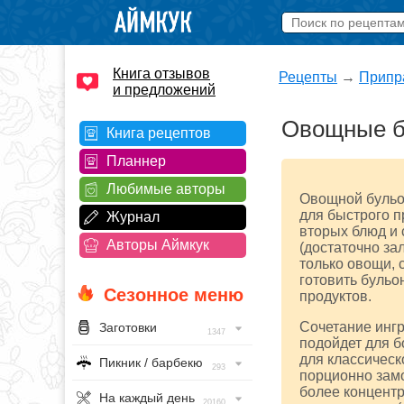
Книга отзывов
Рецепты
→
Припр
и предложений
Овощные б
Книга рецептов
Планнер
Любимые авторы
Овощной бульон
для быстрого п
Журнал
вторых блюд и 
Авторы Аймкук
(достаточно за
только овощи, 
готовить бульо
Сезонное меню
продуктов.
Сочетание ингр
Заготовки
1347
подойдет для б
для классическ
Пикник / барбекю
293
порционно замо
более концент
На каждый день
20160