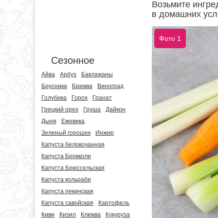
Возьмите ингре
в домашних усл
Фото 1
Сезонное
Айва
Арбуз
Баклажаны
Брусника
Брюква
Виноград
Голубика
Горох
Гранат
Грецкий орех
Груша
Дайкон
Дыня
Ежевика
Зеленый горошек
Инжир
Капуста белокочанная
Капуста Брокколи
Капуста Брюссельская
Капуста кольраби
Капуста пекинская
Капуста савойская
Картофель
Киви
Кизил
Клюква
Кукуруза