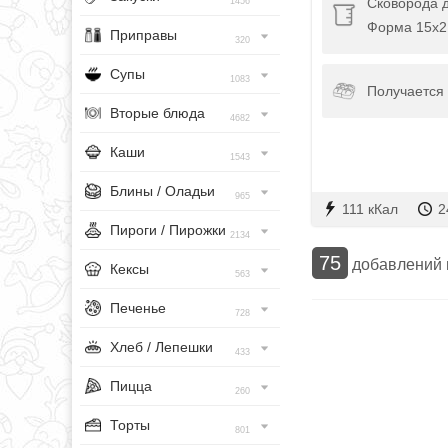
Сковорода 
1456
Форма 15х2
Приправы
320
Супы
1083
Получается 
Вторые блюда
4682
Каши
1543
Блины / Оладьи
965
111 кКал
2
Пироги / Пирожки
2134
75
добавлений
Кексы
563
Печенье
728
Хлеб / Лепешки
433
Пицца
260
Торты
801