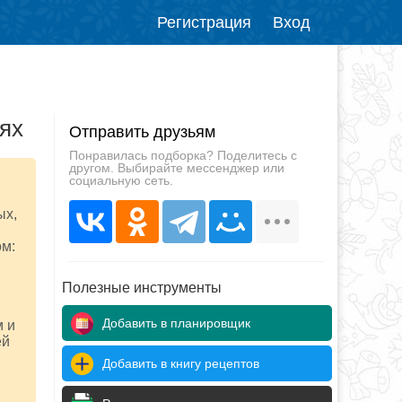
Регистрация
Вход
ях
Отправить друзьям
Понравилась подборка? Поделитесь с
другом. Выбирайте мессенджер или
социальную сеть.
ых,
ом:
Полезные инструменты
Добавить в планировщик
м и
ей
Добавить в книгу рецептов