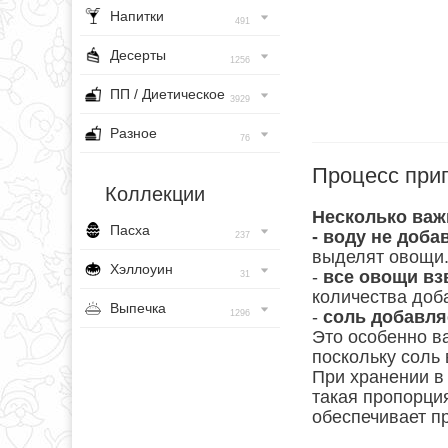
Напитки
491
Десерты
1256
ПП / Диетическое
3929
Разное
76
Процесс при
Коллекции
Несколько важ
Пасха
- воду не доба
237
выделят овощи
Хэллоуин
-
все овощи вз
31
количества доб
Выпечка
-
соль добавля
1296
Это особенно в
поскольку соль
При хранении в
такая пропорци
обеспечивает п