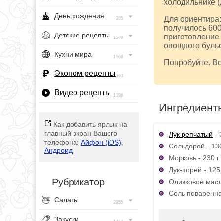
холодильнике (
День рождения
Для ориентира:
385
получилось 600
Детские рецепты
приготовление 
1548
овощного буль
Кухни мира
1968
Попробуйте. Во
Эконом рецепты
393
Видео рецепты
1396
Ингредиент
Как добавить ярлык на
главный экран Вашего
Лук репчатый
- 
телефона:
Айфон (iOS)
,
Сельдерей - 130
Андроид
Морковь - 230 г
Лук-порей - 125
Рубрикатор
Оливковое масло
Соль поваренна
Салаты
2955
Закуски