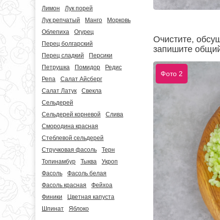
Лимон
Лук порей
Лук репчатый
Манго
Морковь
Облепиха
Огурец
Очистите, обсу
Перец болгарский
запишите общий
Перец сладкий
Персики
Петрушка
Помидор
Редис
Фото 2
Репа
Салат Айсберг
Салат Латук
Свекла
Сельдерей
Сельдерей корневой
Слива
Смородина красная
Стеблевой сельдерей
Стручковая фасоль
Терн
Топинамбур
Тыква
Укроп
Фасоль
Фасоль белая
Фасоль красная
Фейхоа
Финики
Цветная капуста
Шпинат
Яблоко