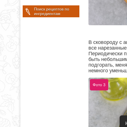
Поиск рецептов по
ингредиентам
В сковороду с 
все нарезанные 
Периодически п
быть небольшим
подгорать, меня
немного уменьш
Фото 3