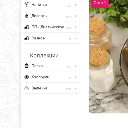
Фото 1
Напитки
491
Десерты
1256
ПП / Диетическое
3929
Разное
76
Коллекции
Пасха
237
Хэллоуин
31
Выпечка
1296