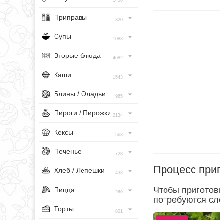
1456
Приправы
320
Супы
1083
Вторые блюда
4682
Каши
1543
Блины / Оладьи
965
Пироги / Пирожки
2134
Кексы
563
Печенье
728
Процесс при
Хлеб / Лепешки
433
Чтобы приготов
Пицца
260
потребуются сл
Торты
801