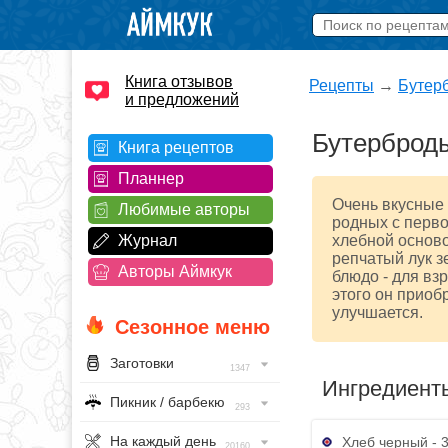
Книга отзывов
Рецепты
→
Бутер
и предложений
Бутерброд
Книга рецептов
Планнер
Очень вкусные 
Любимые авторы
родных с перво
Журнал
хлебной осново
репчатый лук з
Авторы Аймкук
блюдо - для вз
этого он приоб
улучшается.
Сезонное меню
Заготовки
1347
Ингредиент
Пикник / барбекю
293
На каждый день
Хлеб черный - 
20160