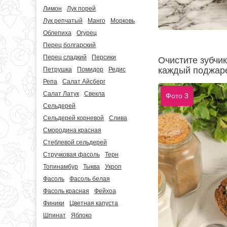
Лимон
Лук порей
Лук репчатый
Манго
Морковь
Облепиха
Огурец
Перец болгарский
Перец сладкий
Персики
Очистите зубчик
каждый поджаре
Петрушка
Помидор
Редис
Репа
Салат Айсберг
Салат Латук
Свекла
Фото 3
Сельдерей
Сельдерей корневой
Слива
Смородина красная
Стеблевой сельдерей
Стручковая фасоль
Терн
Топинамбур
Тыква
Укроп
Фасоль
Фасоль белая
Фасоль красная
Фейхоа
Финики
Цветная капуста
Шпинат
Яблоко