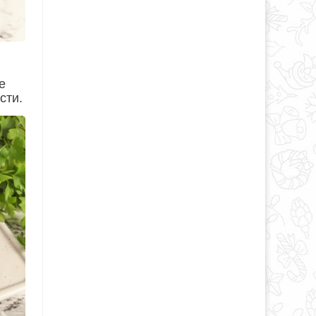
е
сти.