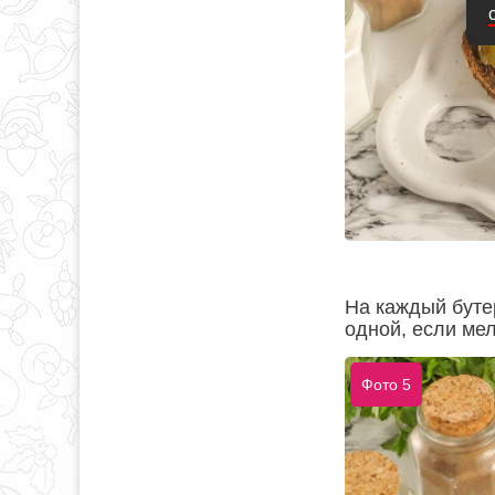
На каждый буте
одной, если мел
Фото 5