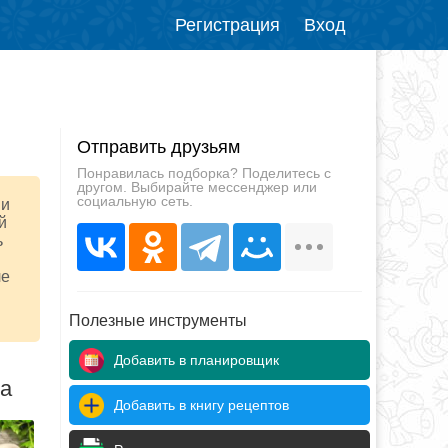
Регистрация
Вход
Отправить друзьям
Понравилась подборка? Поделитесь с
другом. Выбирайте мессенджер или
социальную сеть.
 и
й
ь
ле
Полезные инструменты
Добавить в планировщик
да
Добавить в книгу рецептов