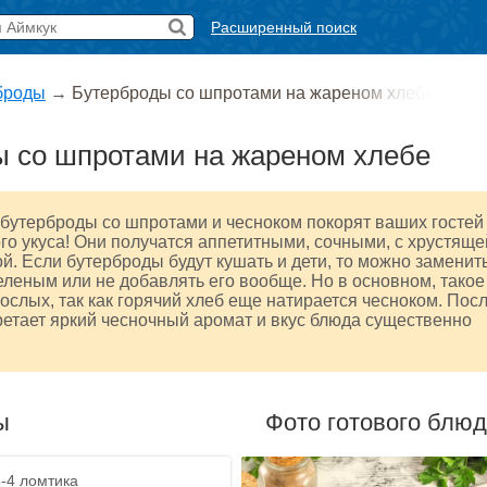
Расширенный поиск
броды
→
Бутерброды со шпротами на жареном хлебе
ы со шпротами на жареном хлебе
бутерброды со шпротами и чесноком покорят ваших гостей
го укуса! Они получатся аппетитными, сочными, с хрустяще
й. Если бутерброды будут кушать и дети, то можно заменит
еленым или не добавлять его вообще. Но в основном, такое
рослых, так как горячий хлеб еще натирается чесноком. Пос
ретает яркий чесночный аромат и вкус блюда существенно
ы
Фото готового блю
3-4 ломтика