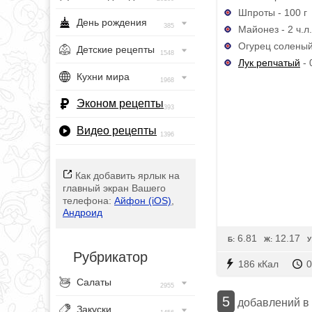
Шпроты - 100 г
День рождения
385
Майонез - 2 ч.л.
Огурец соленый 
Детские рецепты
1548
Лук репчатый
- 
Кухни мира
1968
Эконом рецепты
393
Видео рецепты
1396
Как добавить ярлык на
главный экран Вашего
телефона:
Айфон (iOS)
,
Андроид
6.81
12.17
Б:
Ж:
У
Рубрикатор
186 кКал
0
Салаты
2955
5
добавлений в
Закуски