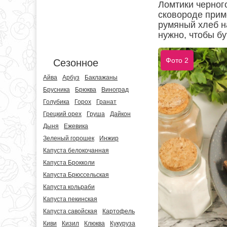
Ломтики черног
сковороде прим
румяный хлеб н
нужно, чтобы б
Фото 2
Сезонное
Айва
Арбуз
Баклажаны
Брусника
Брюква
Виноград
Голубика
Горох
Гранат
Грецкий орех
Груша
Дайкон
Дыня
Ежевика
Зеленый горошек
Инжир
Капуста белокочанная
Капуста Брокколи
Капуста Брюссельская
Капуста кольраби
Капуста пекинская
Капуста савойская
Картофель
Киви
Кизил
Клюква
Кукуруза