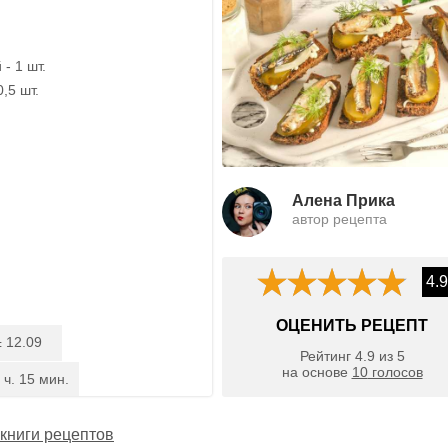
- 1 шт.
0,5 шт.
Алена Прика
автор рецепта
4.9
ОЦЕНИТЬ РЕЦЕПТ
12.09
:
Рейтинг
4.9
из
5
на основе
10
голосов
 ч. 15 мин.
книги рецептов