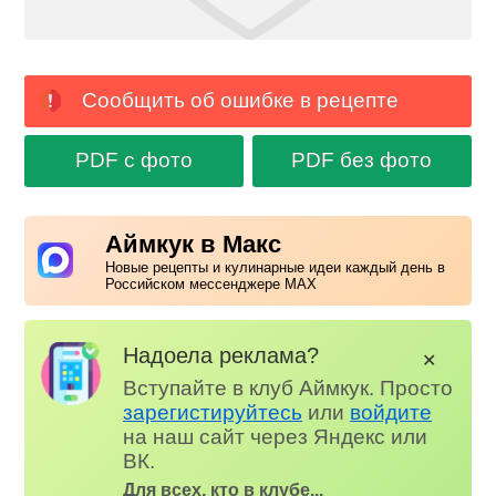
Сообщить об ошибке в рецепте
PDF с фото
PDF без фото
Аймкук в Макс
Новые рецепты и кулинарные идеи каждый день в
Российском мессенджере MAX
Надоела реклама?
✕
Вступайте в клуб Аймкук. Просто
зарегистируйтесь
или
войдите
на наш сайт через Яндекс или
ВК.
Для всех, кто в клубе...