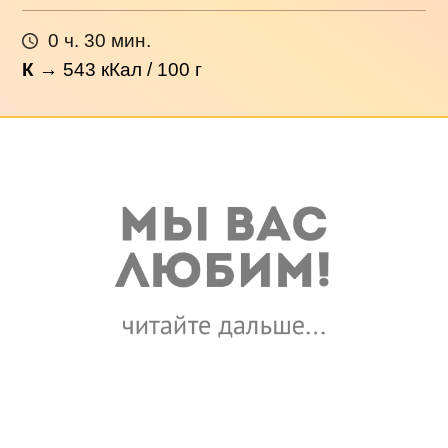
0 ч. 30 мин.
К
→
543
кКал / 100 г