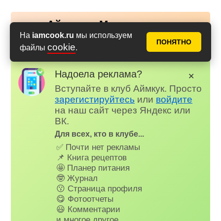
Аймкук в Макс
Новые рецепты и кулинарные идеи каждый день в
На
iamcook.ru
мы используем
ПОНЯТНО
Российском мессенджере MAX
cookie
файлы
.
Надоела реклама?
✕
Вступайте в клуб Аймкук. Просто
зарегистируйтесь
или
войдите
на наш сайт через Яндекс или
ВК.
Для всех, кто в клубе...
✅ Почти нет рекламы
📌 Книга рецептов
🤩 Планер питания
🤓 Журнал
😗 Страница профиля
😋 Фотоотчеты
😃 Комментарии
и многое другое…