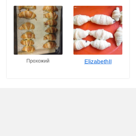
Прохожий
ElizabethII