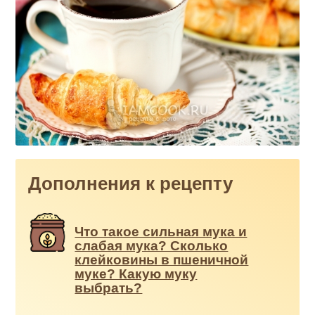
Дополнения к рецепту
Что такое сильная мука и
слабая мука? Сколько
клейковины в пшеничной
муке? Какую муку
выбрать?