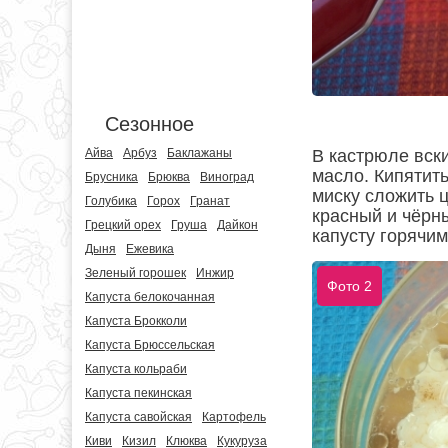
Сезонное
Айва
Арбуз
Баклажаны
В кастрюле вски
масло. Кипятить
Брусника
Брюква
Виноград
миску сложить ц
Голубика
Горох
Гранат
красный и чёрн
Грецкий орех
Груша
Дайкон
капусту горячим
Дыня
Ежевика
Зеленый горошек
Инжир
Фото 2
Капуста белокочанная
Капуста Брокколи
Капуста Брюссельская
Капуста кольраби
Капуста пекинская
Капуста савойская
Картофель
Киви
Кизил
Клюква
Кукуруза