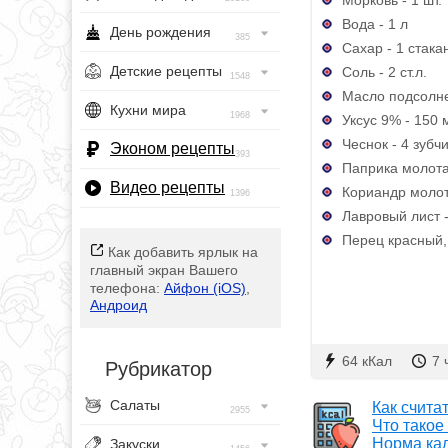
Вода - 1 л
День рождения
385
Сахар - 1 стака
Детские рецепты
Соль - 2 ст.л.
1548
Масло подсолне
Кухни мира
1968
Уксус 9% - 150 
Чеснок - 4 зубч
Эконом рецепты
393
Паприка молотая
Видео рецепты
Кориандр молоты
1396
Лавровый лист -
Перец красный,
Как добавить ярлык на
главный экран Вашего
телефона:
Айфон (iOS)
,
Андроид
64 кКал
7 
Рубрикатор
Салаты
Как счита
2955
Что такое
Норма ка
Закуски