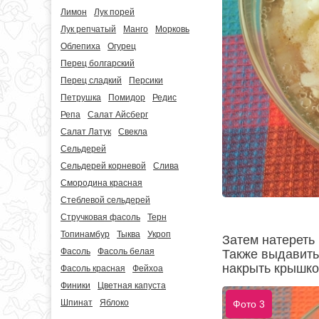
Лимон
Лук порей
Лук репчатый
Манго
Морковь
Облепиха
Огурец
Перец болгарский
Перец сладкий
Персики
Петрушка
Помидор
Редис
Репа
Салат Айсберг
Салат Латук
Свекла
Сельдерей
Сельдерей корневой
Слива
Смородина красная
Стеблевой сельдерей
Стручковая фасоль
Терн
Топинамбур
Тыква
Укроп
Затем натереть 
Фасоль
Фасоль белая
Также выдавить 
накрыть крышкой
Фасоль красная
Фейхоа
Финики
Цветная капуста
Шпинат
Яблоко
Фото 3