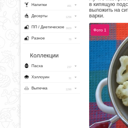
в кипящую подсо
Напитки
491
выложить на си
варки.
Десерты
1256
ПП / Диетическое
3929
Фото 1
Разное
76
Коллекции
Пасха
237
Хэллоуин
31
Выпечка
1296