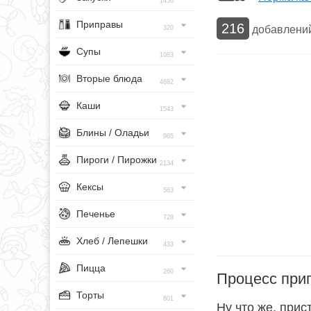
1456
Приправы
216
добавлени
320
Супы
1083
Вторые блюда
4682
Каши
1543
Блины / Оладьи
965
Пироги / Пирожки
2134
Кексы
563
Печенье
728
Хлеб / Лепешки
433
Пицца
260
Процесс при
Торты
801
Ну что же, прис