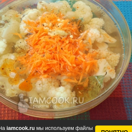
На
iamcook.ru
мы используем файлы
ПОНЯТНО