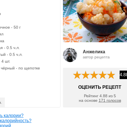
н
чное - 50 г
мл
ика
 - 0.5 ч.л.
Анжелика
й - 0.5 ч.л.
автор рецепта
 4 шт.
 чёрный - по щепотке
4.8
ОЦЕНИТЬ РЕЦЕПТ
Рейтинг
4.88
из
5
на основе
171
голосов
ч.
ть калории?
 калорийность?
лорий