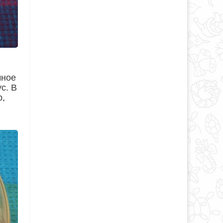
чное
с. В
р,