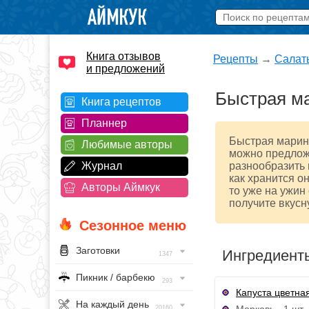
Книга отзывов
Рецепты
→
Салат
и предложений
Быстрая ма
Книга рецептов
Планнер
Быстрая марино
Любимые авторы
можно предложи
Журнал
разнообразить 
как хранится он
Авторы Аймкук
то уже на ужин 
получите вкусну
Сезонное меню
Заготовки
Ингредиент
1347
Пикник / барбекю
293
Капуста цветна
На каждый день
Морковь - 1 шт.
20160