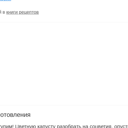
й в
книги рецептов
готовления
тупим! Цветную капусту разобрать на соцветия, опуст