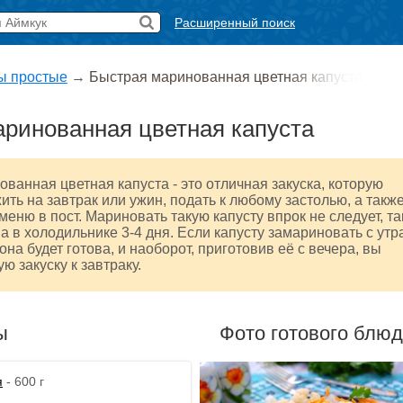
Расширенный поиск
ы простые
→
Быстрая маринованная цветная капуста
ринованная цветная капуста
ванная цветная капуста - это отличная закуска, которую
ть на завтрак или ужин, подать к любому застолью, а такж
меню в пост. Мариновать такую капусту впрок не следует, та
а в холодильнике 3-4 дня. Если капусту замариновать с утр
она будет готова, и наоборот, приготовив её с вечера, вы
ю закуску к завтраку.
ы
Фото готового блю
я
- 600 г