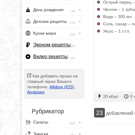
Острый перец –
Чеснок – 1 зубч
День рождения
385
Вода – 300 мл
Детские рецепты
Соль, сахар – по
1548
Уксус – 1 ст.л.
Кухни мира
1968
Эконом рецепты
393
Видео рецепты
1396
Как добавить ярлык на
главный экран Вашего
телефона:
Айфон (iOS)
,
Андроид
20 кКал
0 
Рубрикатор
23
добавлений
Салаты
2955
Закуски