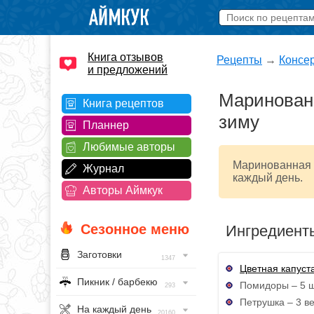
Книга отзывов
Рецепты
→
Консе
и предложений
Маринованн
Книга рецептов
зиму
Планнер
Любимые авторы
Маринованная ц
Журнал
каждый день.
Авторы Аймкук
Сезонное меню
Ингредиент
Заготовки
1347
Цветная капуст
Пикник / барбекю
Помидоры – 5 ш
293
Петрушка – 3 в
На каждый день
20160