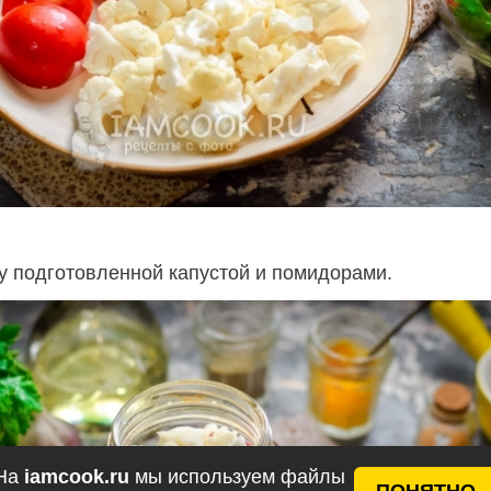
у подготовленной капустой и помидорами.
На
iamcook.ru
мы используем файлы
ПОНЯТНО