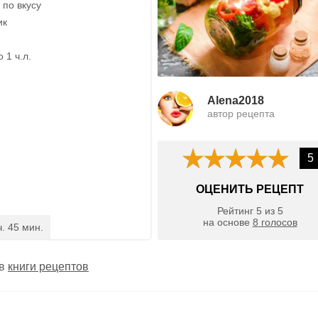
 по вкусу
ик
 1 ч.л.
Alena2018
автор рецепта
5
ОЦЕНИТЬ РЕЦЕПТ
Рейтинг
5
из
5
на основе
8
голосов
ч. 45 мин.
 в
книги рецептов