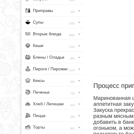
1456
Приправы
320
Супы
1083
Вторые блюда
4682
Каши
1543
Блины / Оладьи
965
Пироги / Пирожки
2134
Кексы
563
Процесс при
Печенье
728
Маринованная ц
аппетитная заку
Хлеб / Лепешки
433
Закуска прекра
Пицца
разным мясным 
260
добавить в банк
Торты
огоньком, а мож
801