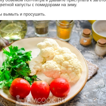
ку объемом пол-литра и давайте приступать к загото
ветной капусты с помидорами на зиму.
ы вымыть и просушить.