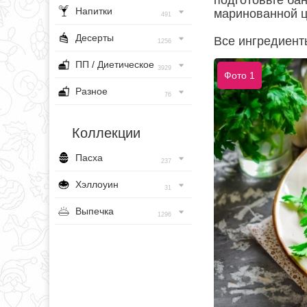
подготовьте бан
Напитки
маринованной ц
491
Десерты
Все ингредиент
1256
ПП / Диетическое
3929
Фото 1
Разное
76
Коллекции
Пасха
237
Хэллоуин
31
Выпечка
1296