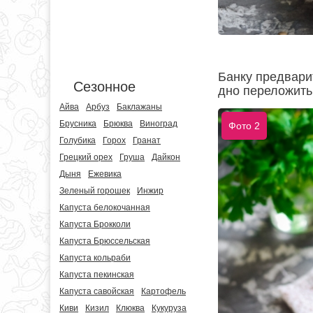
Банку предвари
Сезонное
дно переложить 
Айва
Арбуз
Баклажаны
Брусника
Брюква
Виноград
Фото 2
Голубика
Горох
Гранат
Грецкий орех
Груша
Дайкон
Дыня
Ежевика
Зеленый горошек
Инжир
Капуста белокочанная
Капуста Брокколи
Капуста Брюссельская
Капуста кольраби
Капуста пекинская
Капуста савойская
Картофель
Киви
Кизил
Клюква
Кукуруза