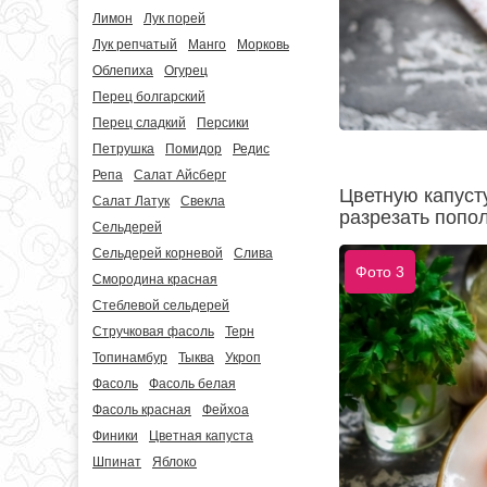
Лимон
Лук порей
Лук репчатый
Манго
Морковь
Облепиха
Огурец
Перец болгарский
Перец сладкий
Персики
Петрушка
Помидор
Редис
Репа
Салат Айсберг
Цветную капуст
Салат Латук
Свекла
разрезать попо
Сельдерей
Сельдерей корневой
Слива
Фото 3
Смородина красная
Стеблевой сельдерей
Стручковая фасоль
Терн
Топинамбур
Тыква
Укроп
Фасоль
Фасоль белая
Фасоль красная
Фейхоа
Финики
Цветная капуста
Шпинат
Яблоко