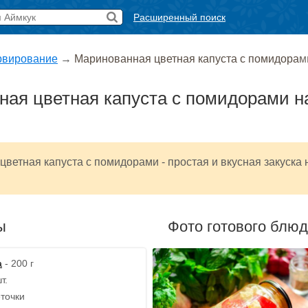
Расширенный поиск
рвирование
→
Маринованная цветная капуста с помидорам
ая цветная капуста с помидорами н
ветная капуста с помидорами - простая и вкусная закуска 
ы
Фото готового блю
а
- 200 г
т.
еточки