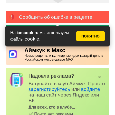
Сообщить об ошибке в рецепте
PDF с фото
PDF без фото
На
iamcook.ru
мы используем
ПОНЯТНО
cookie
файлы
.
Аймкук в Макс
Новые рецепты и кулинарные идеи каждый день в
Российском мессенджере MAX
Надоела реклама?
✕
Вступайте в клуб Аймкук. Просто
зарегистируйтесь
или
войдите
на наш сайт через Яндекс или
ВК.
Для всех, кто в клубе...
✅ Почти нет рекламы