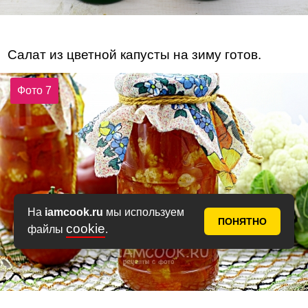
Салат из цветной капусты на зиму готов.
Фото 7
На
iamcook.ru
мы используем
ПОНЯТНО
cookie
файлы
.