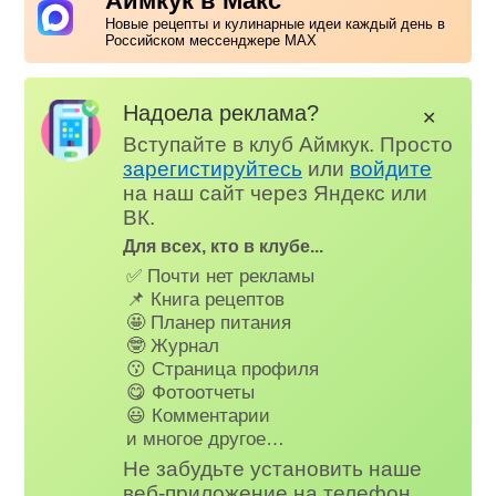
Аймкук в Макс
Новые рецепты и кулинарные идеи каждый день в
Российском мессенджере MAX
Надоела реклама?
✕
Вступайте в клуб Аймкук. Просто
зарегистируйтесь
или
войдите
на наш сайт через Яндекс или
ВК.
Для всех, кто в клубе...
✅ Почти нет рекламы
📌 Книга рецептов
🤩 Планер питания
🤓 Журнал
😗 Страница профиля
😋 Фотоотчеты
😃 Комментарии
и многое другое…
Не забудьте установить наше
веб-приложение на телефон,