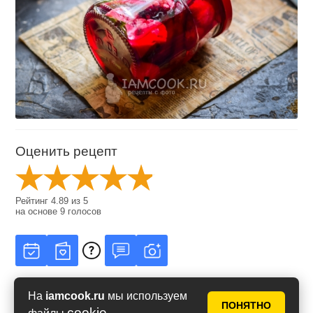
Оценить рецепт
Рейтинг
4.89
из
5
на основе
9
голосов
На
iamcook.ru
мы используем
ПОНЯТНО
cookie