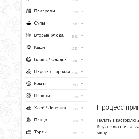
1456
Приправы
320
Супы
1083
Вторые блюда
4682
Каши
1543
Блины / Оладьи
965
Пироги / Пирожки
2134
Кексы
563
Печенье
728
Процесс при
Хлеб / Лепешки
433
Пицца
Налить в кастрюлю 2
260
Когда вода начнет з
Торты
минут.
801