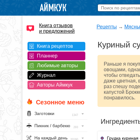
Книга отзывов
Рецепты
→
Мясны
и предложений
Куриный су
Книга рецептов
Планнер
Раньше я покуп
Любимые авторы
овощами, однак
Журнал
чтобы отведать
даже цветная, в
Авторы Аймкук
раз спешу поде
капустой Брокк
понравилось.
Сезонное меню
Заготовки
1347
Ингредиент
Пикник / барбекю
293
На каждый день
Грудка куриная
20160