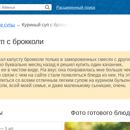
Расширенный поиск
е супы
→
Куриный суп с брокколи
п с брокколи
ал капусту брокколи только в замороженных смесях с друг
о буквально месяц назад я решил купить один качанчик,
 ее в чистом виде. На вкус она понравилась мне больше че
 связи с чем на сайте стали появляться блюда из нее. На эт
литься со всеми отличным легким супом на курином бульон
оли, всей моей семье, и даже маленькому сынишке, очень
ы
Фото готового блю
— 1 шт