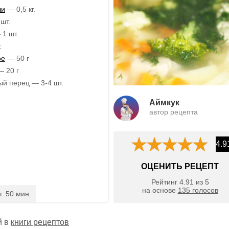
ли
— 0,5 кг.
шт.
1 шт.
.
ое
— 50 г
— 20 г
й перец — 3-4 шт.
Аймкук
автор рецепта
4.9
ОЦЕНИТЬ РЕЦЕПТ
Рейтинг
4.91
из
5
на основе
135
голосов
ч. 50 мин.
й в
книги рецептов