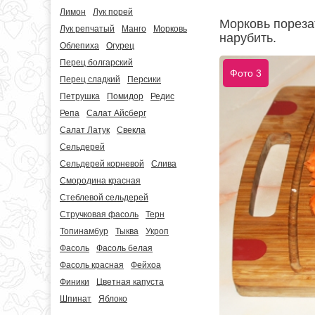
Лимон
Лук порей
Морковь пореза
Лук репчатый
Манго
Морковь
нарубить.
Облепиха
Огурец
Перец болгарский
Фото 3
Перец сладкий
Персики
Петрушка
Помидор
Редис
Репа
Салат Айсберг
Салат Латук
Свекла
Сельдерей
Сельдерей корневой
Слива
Смородина красная
Стеблевой сельдерей
Стручковая фасоль
Терн
Топинамбур
Тыква
Укроп
Фасоль
Фасоль белая
Фасоль красная
Фейхоа
Финики
Цветная капуста
Шпинат
Яблоко