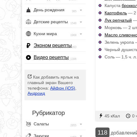
Капуста
брокко
День рождения
385
Картофель
— 2 
Лук репчатый
— 
Детские рецепты
1548
Морковь — 2 шт
Кухни мира
Масло сливочн
1968
Зелень укропа 
Эконом рецепты
393
Черный душисты
Соль — 1,5 ч. л.
Видео рецепты
1396
Как добавить ярлык на
главный экран Вашего
телефона:
Айфон (iOS)
,
Андроид
Рубрикатор
45 кКал
0 
Салаты
2955
118
добавлени
Закуски