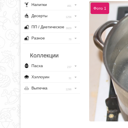
Напитки
491
Фото 1
Десерты
1256
ПП / Диетическое
3929
Разное
76
Коллекции
Пасха
237
Хэллоуин
31
Выпечка
1296