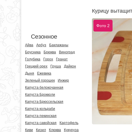
Курицу вытащит
Фото 2
Сезонное
Айва
Арбуз
Баклажаны
Брусника
Брюква
Виноград
Голубика
Горох
Гранат
Грецкий орех
Груша
Дайкон
Дыня
Ежевика
Зеленый горошек
Инжир
Капуста белокочанная
Капуста Брокколи
Капуста Брюссельская
Капуста кольраби
Капуста пекинская
Капуста савойская
Картофель
Киви
Кизил
Клюква
Кукуруза