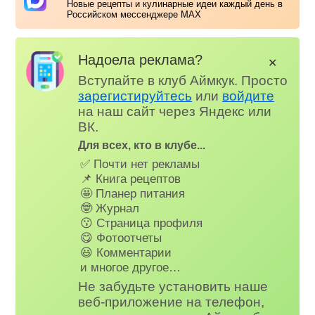
Новые рецепты и кулинарные идеи каждый день в
Российском мессенджере MAX
Надоела реклама?
✕
Вступайте в клуб Аймкук. Просто
зарегистируйтесь
или
войдите
на наш сайт через Яндекс или
ВК.
Для всех, кто в клубе...
✅ Почти нет рекламы
📌 Книга рецептов
🤩 Планер питания
🤓 Журнал
😗 Страница профиля
😋 Фотоотчеты
😃 Комментарии
и многое другое…
Не забудьте установить наше
веб-приложение на телефон,