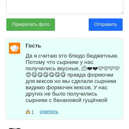
Прикрепить фото
Отправить
Гость
Да я считаю это блюдо бюджетным.
Потому что сырники у нас
получились вкусные, 🫠❤️❤️🩷🩷🩷🩷
😍😋😋😋😋😋😋 правда формочки
для кексов но мы сделали сырники
видимо формочек кексов. У нас
других не было получились
сырники с банановой гущёнкой
ответить
1