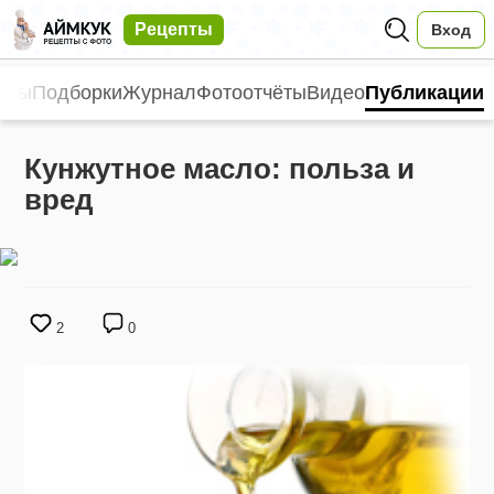
Рецепты
Вход
пты
Подборки
Журнал
Фотоотчёты
Видео
Публикации
Кунжутное масло: польза и
вред
2
0