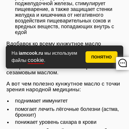
поджелудочной железы, стимулирует
пищеварение, а также защищает стенки
желудка и кишечника от негативного
воздействия пищеварительных соков и
вредных веществ, попадающих внутрь с
едой
Вдобавок ко всему кунжутное масло
повышает усвояемость витаминов,
На
iamcook.ru
мы используем
поступающих вместе с пищей. Поэтому при
ПОНЯТНО
cookie
гиповитаминозах следует кушать побольше
файлы
.
овощных салатов обильно заправленных
сезамовым маслом.
А вот чем полезно кунжутное масло с точки
зрения народной медицины:
поднимает иммунитет
помогает лечить лёгочные болезни (астма,
бронхит)
понижает уровень сахара в крови