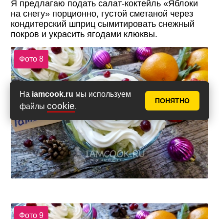
Я предлагаю подать салат-коктейль «Яблоки
на снегу» порционно, густой сметаной через
кондитерский шприц сымитировать снежный
покров и украсить ягодами клюквы.
Фото 8
На
iamcook.ru
мы используем
ПОНЯТНО
cookie
файлы
.
Фото 9