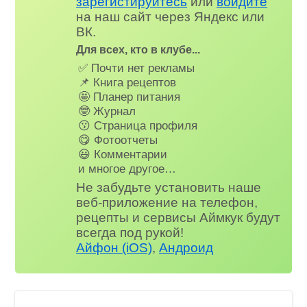
зарегистируйтесь
или
войдите
на наш сайт через Яндекс или
ВК.
Для всех, кто в клубе...
✅ Почти нет рекламы
📌 Книга рецептов
🤩 Планер питания
🤓 Журнал
😗 Страница профиля
😋 Фотоотчеты
😃 Комментарии
и многое другое…
Не забудьте установить наше
веб-приложение на телефон,
рецепты и сервисы Аймкук будут
всегда под рукой!
Айфон (iOS)
,
Андроид