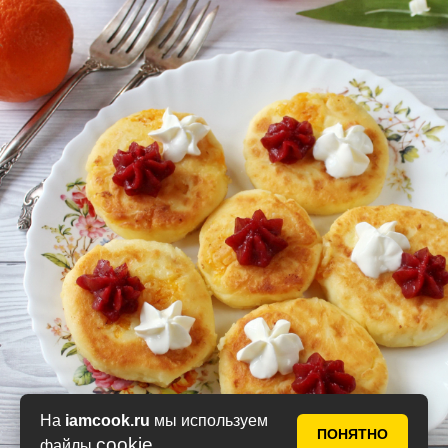
На
iamcook.ru
мы используем
ПОНЯТНО
cookie
файлы
.