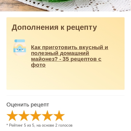
Дополнения к рецепту
Как приготовить вкусный и
полезный домашний
майонез? - 35 рецептов с
фото
Оценить рецепт
* Рейтинг
5
из
5
, на основе
2
голосов