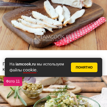
Перед подачей дополняем салат из
На
iamcook.ru
мы используем
ПОНЯТНО
консервированного горошка птицей.
cookie
файлы
.
Фото 11