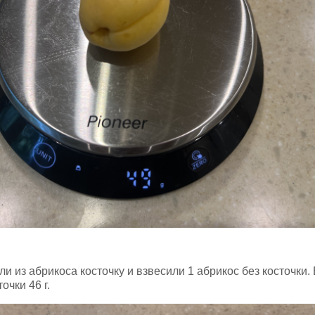
и из абрикоса косточку и взвесили 1 абрикос без косточки.
очки 46 г.