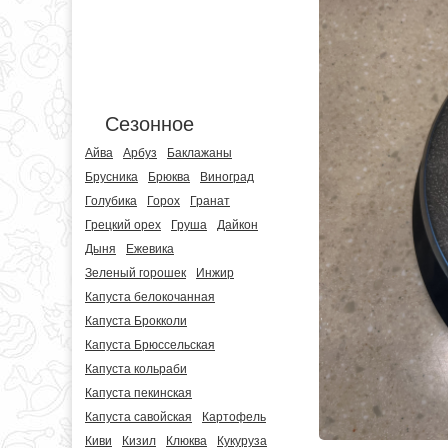
Сезонное
Айва
Арбуз
Баклажаны
Брусника
Брюква
Виноград
Голубика
Горох
Гранат
Грецкий орех
Груша
Дайкон
Дыня
Ежевика
Зеленый горошек
Инжир
Капуста белокочанная
Капуста Брокколи
Капуста Брюссельская
Капуста кольраби
Капуста пекинская
Капуста савойская
Картофель
Киви
Кизил
Клюква
Кукуруза