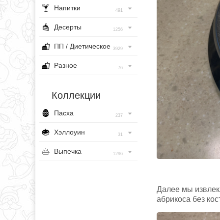
Напитки
491
Десерты
1256
ПП / Диетическое
3929
Разное
76
Коллекции
Пасха
237
Хэллоуин
31
Выпечка
1296
Далее мы извлекл
абрикоса без кост