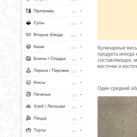
1456
Приправы
320
Супы
1083
Вторые блюда
4682
Каши
Кулинарные весы 
1543
продукта иногда 
Блины / Оладьи
составляющих, м
965
косточки и косточ
Пироги / Пирожки
2134
Кексы
563
Один средний абр
Печенье
728
Хлеб / Лепешки
433
Пицца
260
Торты
801