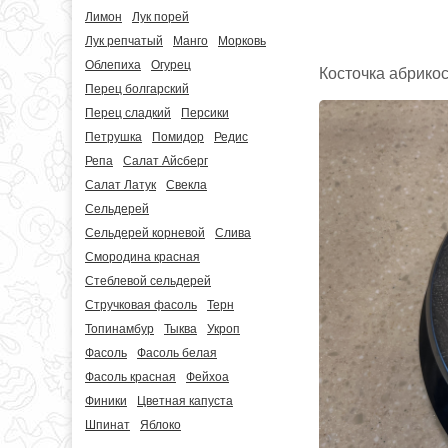
Лимон
Лук порей
Лук репчатый
Манго
Морковь
Облепиха
Огурец
Косточка абрикос
Перец болгарский
Перец сладкий
Персики
Петрушка
Помидор
Редис
Репа
Салат Айсберг
Салат Латук
Свекла
Сельдерей
Сельдерей корневой
Слива
Смородина красная
Стеблевой сельдерей
Стручковая фасоль
Терн
Топинамбур
Тыква
Укроп
Фасоль
Фасоль белая
Фасоль красная
Фейхоа
Финики
Цветная капуста
Шпинат
Яблоко