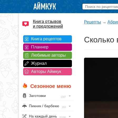
Книга отзывов
Рецепты
→
Абри
и предложений
Сколько 
Книга рецептов
Планнер
Любимые авторы
Журнал
Авторы Аймкук
Сезонное меню
Заготовки
1347
Пикник / барбекю
293
На каждый день
20160