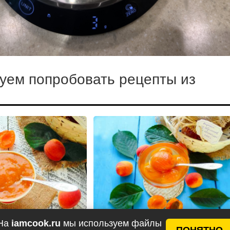
уем попробовать рецепты из
На
iamcook.ru
мы используем файлы
ПОНЯТНО