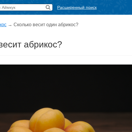
Расширенный поиск
кос
→ Сколько весит один абрикос?
весит абрикос?