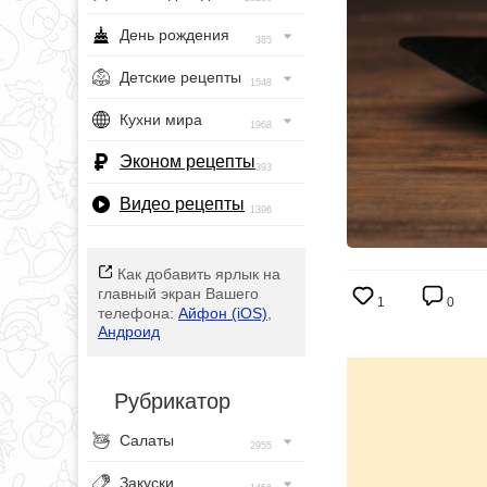
День рождения
385
Детские рецепты
1548
Кухни мира
1968
Эконом рецепты
393
Видео рецепты
1396
Как добавить ярлык на
главный экран Вашего
1
0
телефона:
Айфон (iOS)
,
Андроид
Рубрикатор
Салаты
2955
Закуски