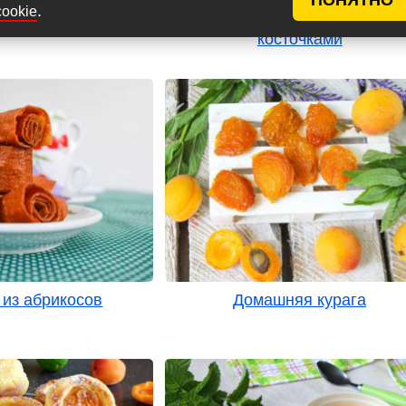
.
cookie
овое повидло
Варенье из абрикосов с
косточками
 из абрикосов
Домашняя курага